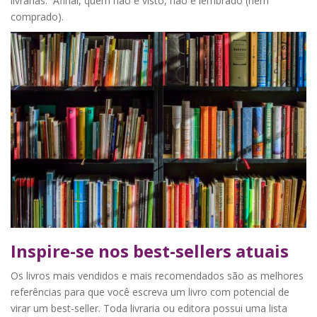
livrarias. Afinal, quem não é visto, não é lembrado (nem
comprado).
Inspire-se nos best-sellers atuais
Os livros mais vendidos e mais recomendados são as melhores
referências para que você escreva um livro com potencial de
virar um best-seller. Toda livraria ou editora possui uma lista