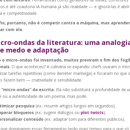
os e até coautoria IA-humana já são realidade — e ignorá-las é abri
ia e competitividade.
io, portanto, não é competir contra a máquina, mas aprender
ar com ela.
cro-ondas da literatura: uma analogi
e medo e adaptação
 o micro-ondas foi inventado, muitos previram o fim dos fog
onais
. O que aconteceu? A culinária se expandiu: chefs usaram o mic
lizar tarefas repetitivas (como derreter manteiga) e focaram no que 
 fazem bem — criatividade e sensibilidade.
o “micro-ondas” da escrita.
Ela não substituirá a profundidade de 
 ou a autenticidade de um poema, mas pode:
timizar pesquisa
(ex.: resumir artigos longos em segundos);
uperar bloqueios
(ex.: sugerir diálogos ou
plot twists
);
ersonalizar conteúdo
(ex.: adaptar tom para diferentes públicos).
 que dominarem essas ferramentas terão mais tempo para o que só 