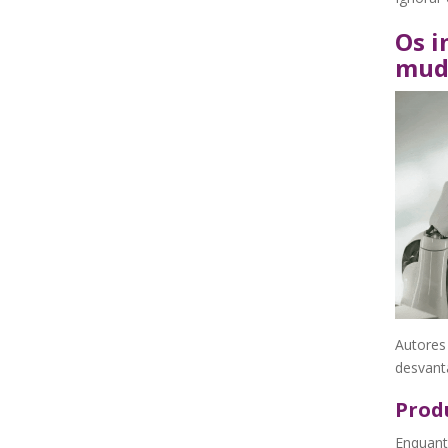
Os i
mud
Autores
desvant
Prod
Enquant