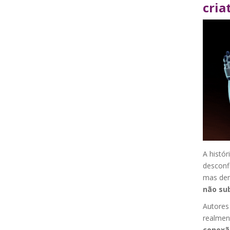
cria
A histór
desconf
mas dem
não sub
Autores
realmen
conexã