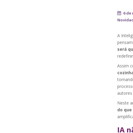
6 de
Novidad
A Intel
pensamo
será qu
redefini
Assim 
cozinh
tornando
processo
autores
Neste a
do que 
amplific
IA n