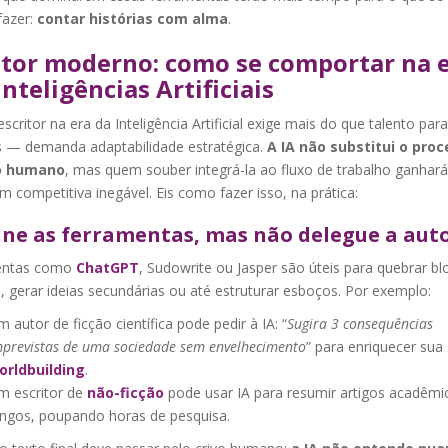
azer:
contar histórias com alma
.
tor moderno: como se comportar na 
Inteligências Artificiais
scritor na era da Inteligência Artificial exige mais do que talento par
as — demanda adaptabilidade estratégica.
A IA não substitui o pro
vo humano
, mas quem souber integrá-la ao fluxo de trabalho ganhar
 competitiva inegável. Eis como fazer isso, na prática:
ne as ferramentas, mas não delegue a aut
entas como
ChatGPT
, Sudowrite ou Jasper são úteis para quebrar bl
s, gerar ideias secundárias ou até estruturar esboços. Por exemplo:
 autor de ficção científica pode pedir à IA: “
Sugira 3 consequências
mprevistas de uma sociedade sem envelhecimento
” para enriquecer sua
orldbuilding
.
m escritor de
não-ficção
pode usar IA para resumir artigos acadêmi
ongos, poupando horas de pesquisa.