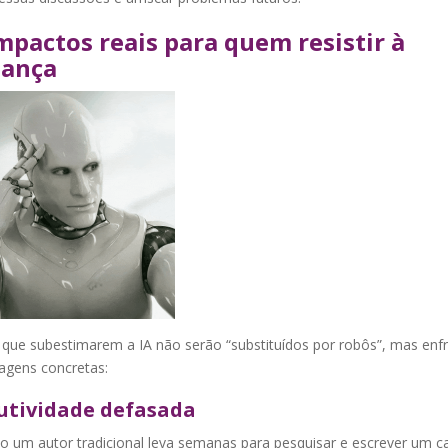
mpactos reais para quem resistir à
ança
 que subestimarem a IA não serão “substituídos por robôs”, mas enf
agens concretas:
utividade defasada
o um autor tradicional leva semanas para pesquisar e escrever um ca