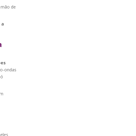
r mão de
 a
a
ões
ro-ondas
só
um
eles