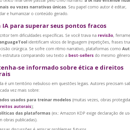
o texto final deve passar pelo crivo humano:
a IA não entende nua
ais ou vozes narrativas únicas
. Seu papel como autor é editar,
dar e humanizar o conteúdo gerado.
 IA para superar seus pontos fracos
ritor tem dificuldades específicas. Se você trava na
revisão
, ferram
anguageTool
identificam vícios de linguagem (repetições, frases tr
cisão cirúrgica. Se sofre com ritmo narrativo, plataformas como
Aut
m estrutura comparando seu texto a
best-sellers
do mesmo gênero
enha-se informado sobre ética e direitos
rais
da é um território nebuloso em questões legais. Autores precisam sa
 cada vez mais sobre:
ados usados para treinar modelos
(muitas vezes, obras protegid
ireitos autorais
);
olíticas das plataformas
(ex.: Amazon KDP exige declaração de us
m obras publicadas).
essas discussões é arriscar problemas futuros.