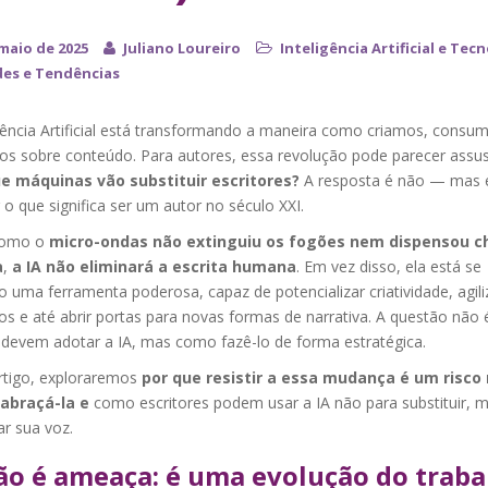
 maio de 2025
Juliano Loureiro
Inteligência Artificial e Tec
es e Tendências
igência Artificial está transformando a maneira como criamos, consu
s sobre conteúdo. Para autores, essa revolução pode parecer assus
e máquinas vão substituir escritores?
A resposta é não — mas e
r o que significa ser um autor no século XXI.
como o
micro-ondas não extinguiu os fogões nem dispensou c
a
,
a IA não eliminará a escrita humana
. Em vez disso, ela está se
 uma ferramenta poderosa, capaz de potencializar criatividade, agili
s e até abrir portas para novas formas de narrativa. A questão não 
 devem adotar a IA, mas como fazê-lo de forma estratégica.
rtigo, exploraremos
por que resistir a essa mudança é um risco
abraçá-la e
como escritores podem usar a IA não para substituir, 
ar sua voz.
ão é ameaça: é uma evolução do traba