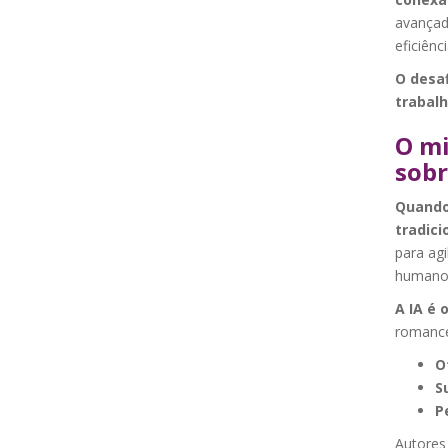
avançad
eficiênc
O desaf
trabalh
O mi
sobr
Quando
tradici
para agi
humanos
A IA é 
romance
O
S
P
Autores