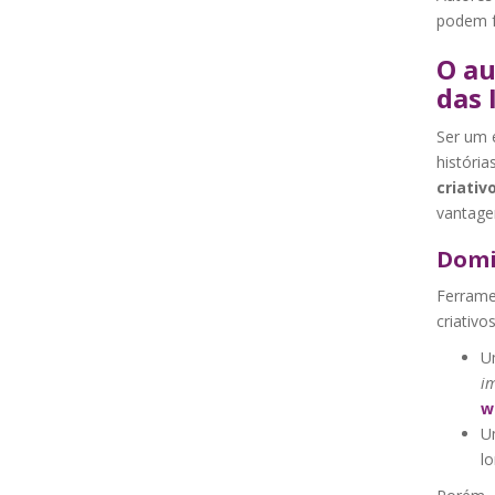
podem f
O au
das 
Ser um e
históri
criati
vantagem
Domi
Ferram
criativo
Um
i
w
U
l