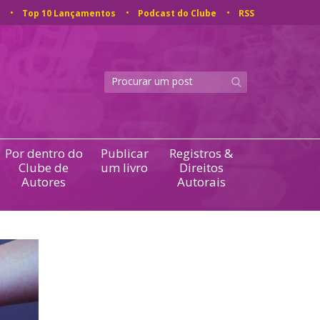
Top 10 Lançamentos
Podcast do Clube
RSS
Por dentro do
Publicar
Registros &
Clube de
um livro
Direitos
Autores
Autorais