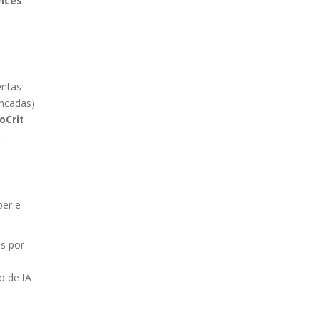
nces
entas
uncadas)
oCrit
.
ber e
as por
o de IA