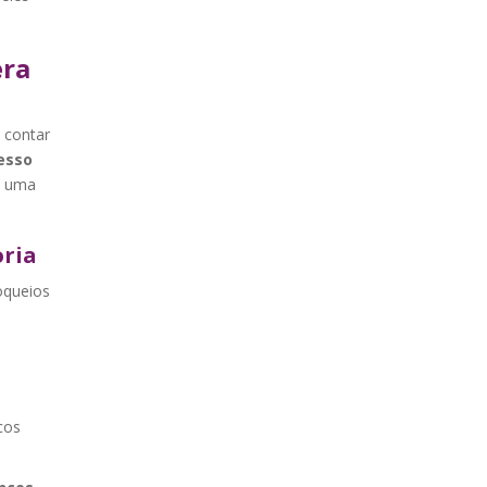
era
a contar
cesso
á uma
oria
oqueios
cos