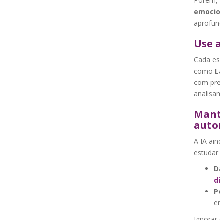
Porém, 
emocion
aprofun
Use a
Cada esc
como
L
com pre
analisa
Mant
auto
A IA ain
estudar
D
d
P
e
Ignorar 