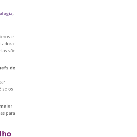
,
nologia
mimos e
tadora:
las vão
hefs de
zar
é se os
 maior
mas para
lho