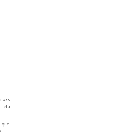
cribas —
: e
la
o que
e