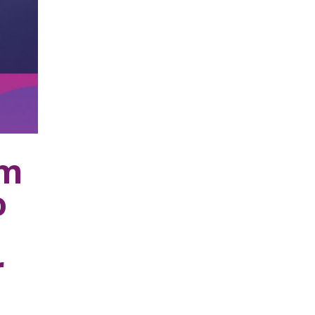
em
o
r