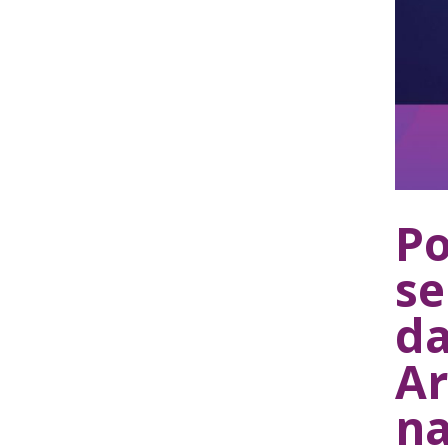
Po
se
da
Ar
na