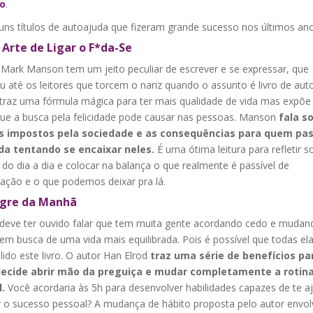
ro
.
uns títulos de autoajuda que fizeram grande sucesso nos últimos ano
l Arte de Ligar o F*da-Se
 Mark Manson tem um jeito peculiar de escrever e se expressar, que
 até os leitores que torcem o nariz quando o assunto é livro de aut
 traz uma fórmula mágica para ter mais qualidade de vida mas expõe
que a busca pela felicidade pode causar nas pessoas. Manson
fala s
s impostos pela sociedade e as consequências para quem pas
da tentando se encaixar neles.
É uma ótima leitura para refletir s
 do dia a dia e colocar na balança o que realmente é passível de
ação e o que podemos deixar pra lá.
agre da Manhã
 deve ter ouvido falar que tem muita gente acordando cedo e mudan
em busca de uma vida mais equilibrada. Pois é possível que todas el
ido este livro. O autor Han Elrod
traz uma série de benefícios pa
ecide abrir mão da preguiça e mudar completamente a rotin
.
Você acordaria às 5h para desenvolver habilidades capazes de te a
r o sucesso pessoal? A mudança de hábito proposta pelo autor envo