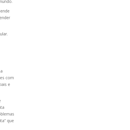
 mundo.
tende
ender
lar.
sa
ades com
iais e
e
nta
roblemas
ita” que