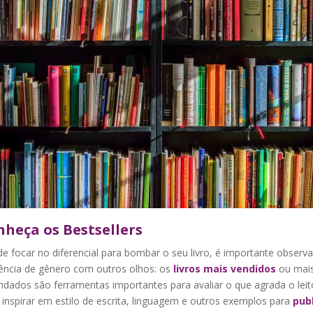
onheça os
Bestsellers
e focar no diferencial para bombar o seu livro, é importante observa
ência de gênero com outros olhos: os
livros mais vendidos
ou mai
dados são ferramentas importantes para avaliar o que agrada o leit
inspirar em estilo de escrita, linguagem e outros exemplos para
publ