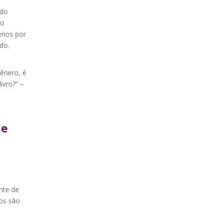
ndo
ão
enos por
do.
ênero, é
ivro?” –
de
nte de
os são