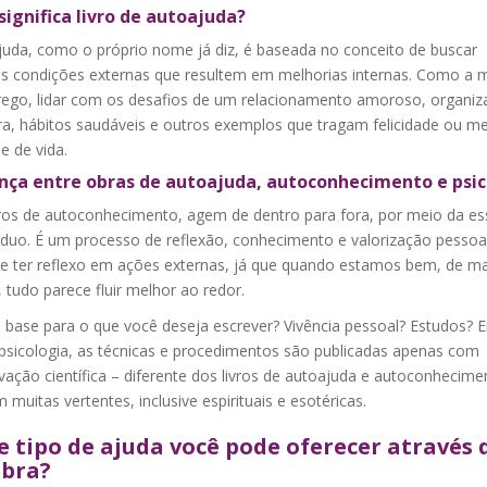
significa livro de autoajuda?
juda, como o próprio nome já diz, é baseada no conceito de buscar
s condições externas que resultem em melhorias internas. Como a
ego, lidar com os desafios de um relacionamento amoroso, organiz
ra, hábitos saudáveis e outros exemplos que tragam felicidade ou me
e de vida.
nça entre obras de autoajuda, autoconhecimento e psic
ivros de autoconhecimento, agem de dentro para fora, por meio da es
víduo. É um processo de reflexão, conhecimento e valorização pesso
e ter reflexo em ações externas, já que quando estamos bem, de ma
 tudo parece fluir melhor ao redor.
a base para o que você deseja escrever? Vivência pessoal? Estudos?
 psicologia, as técnicas e procedimentos são publicadas apenas com
ação científica – diferente dos livros de autoajuda e autoconhecime
muitas vertentes, inclusive espirituais e esotéricas.
 tipo de ajuda você pode oferecer através 
obra?