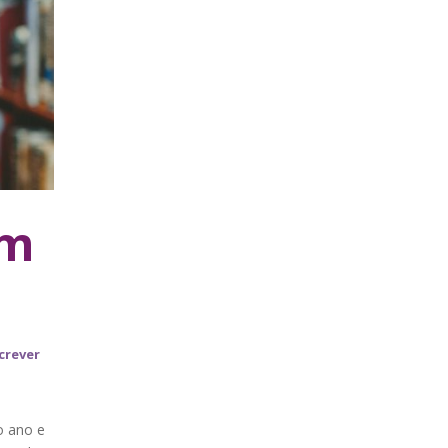
om
crever
o ano e