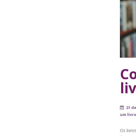
Co
li
21 d
um livr
Os livr