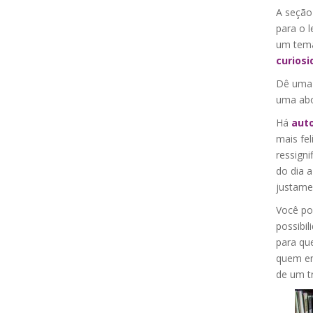
A seção 
para o l
um tema
curiosi
Dê uma 
uma abo
Há
aut
mais fel
ressigni
do dia a
justame
Você po
possibi
para qu
quem en
de um t