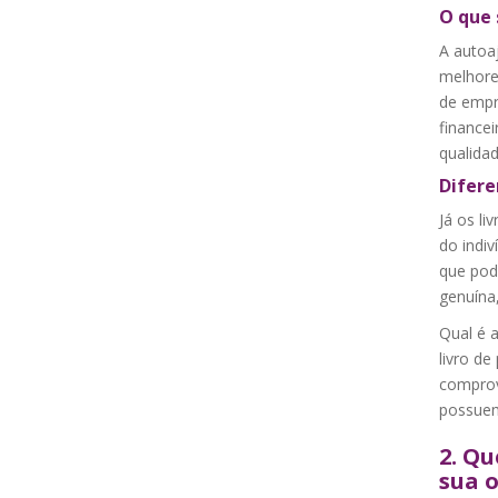
O que 
A autoa
melhore
de empr
financei
qualidad
Difere
Já os l
do indi
que pod
genuína,
Qual é 
livro de
comprov
possuem 
2.
Que
sua 