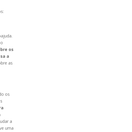
s:
oajuda.
 o
obre os
sa a
obre as
do os
as
ra
a
judar a
lve uma