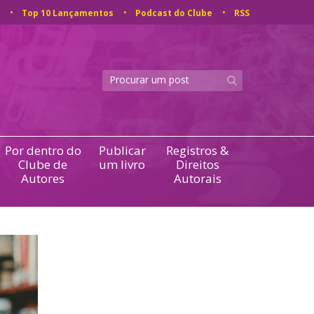
Top 10 Lançamentos
Podcast do Clube
RSS
Por dentro do
Publicar
Registros &
Clube de
um livro
Direitos
Autores
Autorais