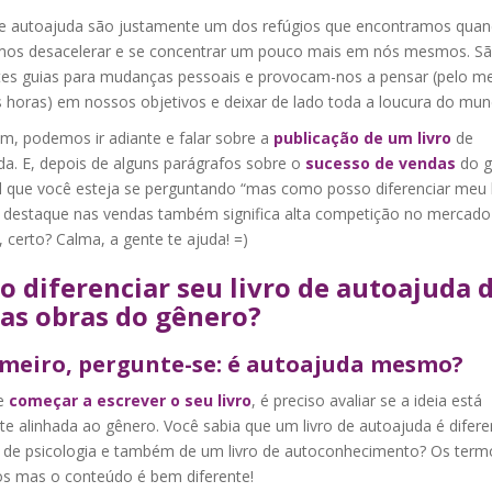
de autoajuda são justamente um dos refúgios que encontramos qua
mos desacelerar e se concentrar um pouco mais em nós mesmos. S
tes guias para mudanças pessoais e provocam-nos a pensar (pelo m
 horas) em nossos objetivos e deixar de lado toda a loucura do mun
im, podemos ir adiante e falar sobre a
publicação de um livro
de
da. E, depois de alguns parágrafos sobre o
sucesso de vendas
do g
l que você esteja se perguntando “mas como posso diferenciar meu l
 o destaque nas vendas também significa alta competição no mercado
l, certo? Calma, a gente te ajuda! =)
 diferenciar seu livro de autoajuda 
as obras do gênero?
imeiro, pergunte-se: é
autoajuda mesmo?
e
começar a escrever o seu livro
, é preciso avaliar se a ideia está
e alinhada ao gênero. Você sabia que um livro de autoajuda é difere
o de psicologia e também de um livro de autoconhecimento? Os term
os mas o conteúdo é bem diferente!