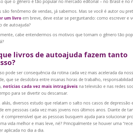
so que o gênero é tão popular no mercado editorial – no Brasil e no
s são fenômeno de vendas, já sabemos. Mas se você é autor ou pre
r um livro
em breve, deve estar se perguntando: como escrever e v
ro de autoajuda?
amente, cabe entendermos os motivos que tornam o gênero tão popu
á?
que livros de autoajuda fazem tanto
sso?
so pode ser consequência da rotina cada vez mais acelerada da nos
de, que se desdobra entre insanas horas de trabalho, responsabilid
a,
notícias cada vez mais intragáveis
na televisão e nas redes soc
empo para se divertir ou descansar.
 aliás, diversos estudo que relatam o salto nos casos de depressão 
de em pessoas cada vez mais jovens nos últimos anos. Diante de ta
a, é compreensível que as pessoas busquem ajuda para solucionar p
uma vida melhor e mais leve, né? Principalmente se houver uma “rece
r aplicada no dia a dia.