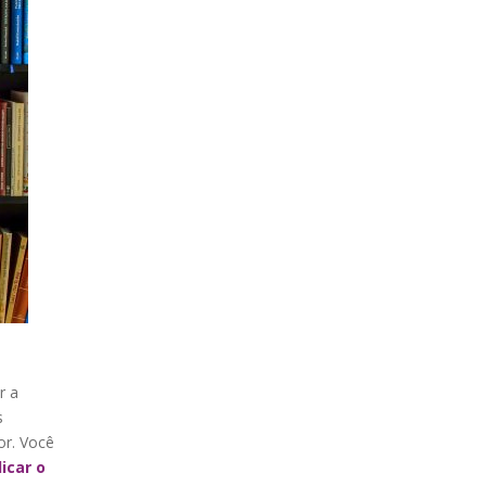
r a
s
or. Você
icar o