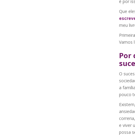
é por is
Que ele
escreve
meu liv
Primeir
Vamos l
Por 
suce
O suces
socieda
a famíli
pouco t
Existem,
ansieda
correri
e viver 
possa se