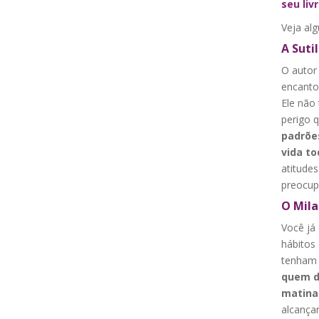
seu liv
Veja alg
A Suti
O autor
encantou
Ele não
perigo 
padrõe
vida to
atitudes
preocup
O Mil
Você já
hábitos 
tenham l
quem d
matinal
alcança