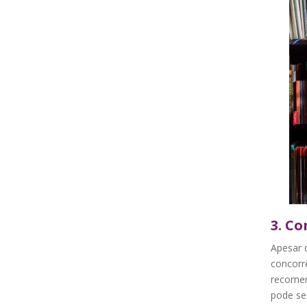
3. C
Apesar d
concorr
recomen
pode se 