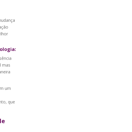
 mudança
ação
lhor
ologia:
sência
al mas
neira
 Em um
nto, que
de