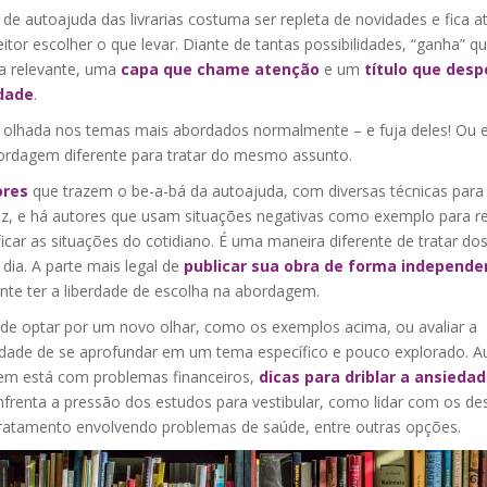
de autoajuda das livrarias costuma ser repleta de novidades e fica até
eitor escolher o que levar. Diante de tantas possibilidades, “ganha” 
 relevante, uma
capa que chame atenção
e um
título que desp
dade
.
olhada nos temas mais abordados normalmente – e fuja deles! Ou 
rdagem diferente para tratar do mesmo assunto.
ores
que trazem o be-a-bá da autoajuda, com diversas técnicas para 
iz, e há autores que usam situações negativas como exemplo para ref
ficar as situações do cotidiano. É uma maneira diferente de tratar do
 dia. A parte mais legal de
publicar sua obra de forma independe
nte ter a liberdade de escolha na abordagem.
de optar por um novo olhar, como os exemplos acima, ou avaliar a
lidade de se aprofundar em um tema específico e pouco explorado. A
em está com problemas financeiros,
dicas para driblar a ansieda
frenta a pressão dos estudos para vestibular, como lidar com os de
ratamento envolvendo problemas de saúde, entre outras opções.