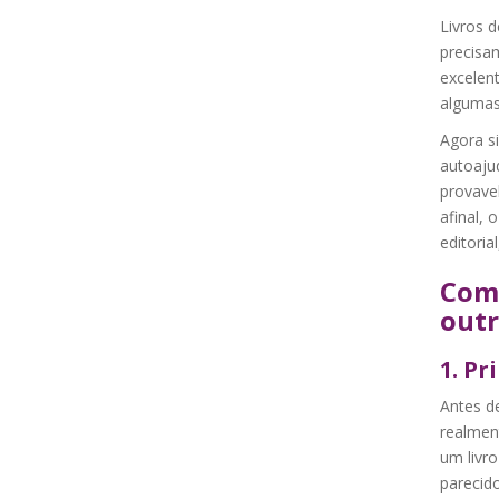
Livros 
precisa
excelen
algumas
Agora s
autoaju
provave
afinal,
editoria
Como
outr
1. Pr
Antes d
realment
um livr
parecid