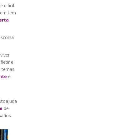
 difícil
quem tem
erta
escolha
viver
letir e
s temas
nte
é
utoajuda
de
de
safios