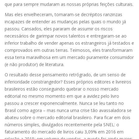
que para sempre mudaram as nossas próprias feições culturais.
Mas eles envelheceram, tornaram-se decrépitos ranzinzas
incapazes de entender as mudanças pelas quais o mundo já
passou. Cansados, eles pararam de assumir os riscos
necessários de garimpar novos talentos e entregaram-se ao
inferior trabalho de vender apenas os estrangeiros já testados e
comprovados em outras terras. Teimosos, eles transformaram
essa terra maravilhosa em um mercado puramente consumidor
(e não produtor) de literatura.
O resultado desse pensamento retrógrado, de um senso de
inferioridade constrangedor? Esses próprios editores e livreiros
brasileiros estão conseguindo quebrar o nosso mercado
editorial no mesmo momento em que a avidez pelo livro
passou a crescer exponencialmente. Nunca se leu tanto no
Brasil como agora – mas nunca uma crise tão avassaladora se
abateu sobre o mercado editorial brasileiro. Para ficar em dois
números simples, divulgados recentemente pela SNEL: o
faturamento do mercado de livros caiu 3,09% em 2016 em
relação a 2015; em volume de vendas, a queda foi ainda maior: