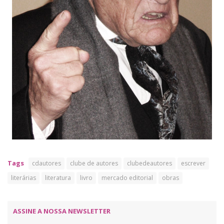
Tags
cdautores
clube de autores
clubedeautores
escrever
literárias
literatura
livro
mercado editorial
obras
ASSINE A NOSSA NEWSLETTER