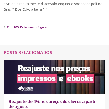
dividido e radicalmente dilacerado enquanto sociedade política.
Brasil? E os EUA, à beira […]
Navegação de Posts
1
2
…
105
Próxima página
POSTS RELACIONADOS
Reajuste de 4% nos preços dos livros a partir
de agosto