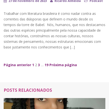
27 de novembro de 2023
Ricardo Almeida
Podcast
Trabalhar com literatura brasileira é como nadar contra as
correntes das diásporas que definem o mundo desde os
tempos da torre de Babel. Nós, humanos, que nos destacamos
das outras espécies principalmente pela nossa capacidade de
contar histórias, construímos as nossas culturas, nossos
sistemas de pensamento, nossas estruturas emocionais com
base justamente nos conhecimentos que […]
Navegação de Posts
Página anterior
1
2
3
…
19
Próxima página
POSTS RELACIONADOS