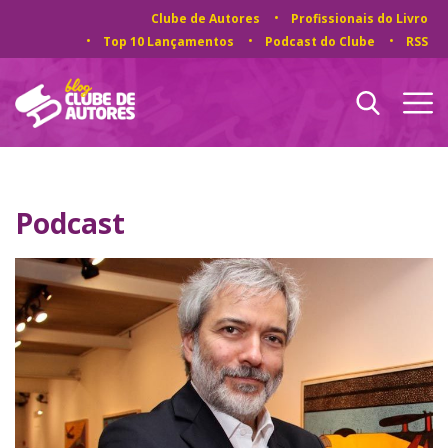
Clube de Autores
Profissionais do Livro
Top 10 Lançamentos
Podcast do Clube
RSS
Podcast