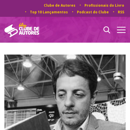
Clube de Autores
Profissionais do Livro
Top 10 Lançamentos
Podcast do Clube
RSS