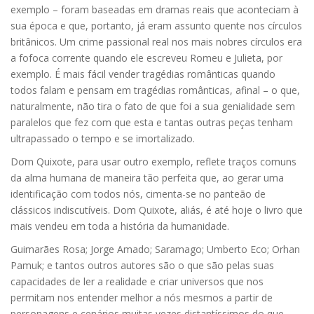
exemplo – foram baseadas em dramas reais que aconteciam à
sua época e que, portanto, já eram assunto quente nos círculos
britânicos. Um crime passional real nos mais nobres círculos era
a fofoca corrente quando ele escreveu Romeu e Julieta, por
exemplo. É mais fácil vender tragédias românticas quando
todos falam e pensam em tragédias românticas, afinal – o que,
naturalmente, não tira o fato de que foi a sua genialidade sem
paralelos que fez com que esta e tantas outras peças tenham
ultrapassado o tempo e se imortalizado.
Dom Quixote, para usar outro exemplo, reflete traços comuns
da alma humana de maneira tão perfeita que, ao gerar uma
identificação com todos nós, cimenta-se no panteão de
clássicos indiscutíveis. Dom Quixote, aliás, é até hoje o livro que
mais vendeu em toda a história da humanidade.
Guimarães Rosa; Jorge Amado; Saramago; Umberto Eco; Orhan
Pamuk; e tantos outros autores são o que são pelas suas
capacidades de ler a realidade e criar universos que nos
permitam nos entender melhor a nós mesmos a partir de
personagens e cenários muitas vezes distantíssimos do que