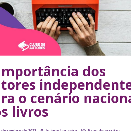
importância dos
tores independent
ra o cenário nacion
s livros
e dezembro de 2023
Juliano Loureiro
Papo de escritor