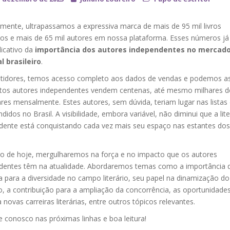
mente, ultrapassamos a expressiva marca de mais de 95 mil livros
dos e mais de 65 mil autores em nossa plataforma. Esses números j
dicativo da
importância dos autores independentes no mercad
l brasileiro
.
tidores, temos acesso completo aos dados de vendas e podemos a
tos autores independentes vendem centenas, até mesmo milhares d
es mensalmente. Estes autores, sem dúvida, teriam lugar nas listas d
didos no Brasil. A visibilidade, embora variável, não diminui que a lit
dente está conquistando cada vez mais seu espaço nas estantes dos
go de hoje, mergulharemos na força e no impacto que os autores
dentes têm na atualidade. Abordaremos temas como a importância 
ra para a diversidade no campo literário, seu papel na dinamização do
, a contribuição para a ampliação da concorrência, as oportunidade
a novas carreiras literárias, entre outros tópicos relevantes.
 conosco nas próximas linhas e boa leitura!