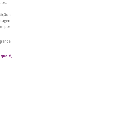
dos,
dição e
entagem
am por
grande
 que é,