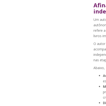
Afin
ind
Um auto
autônom
refere 
livros i
O autor
acompan
indepen
nas etap
Abaixo,
A
es
M
pr
cr
D