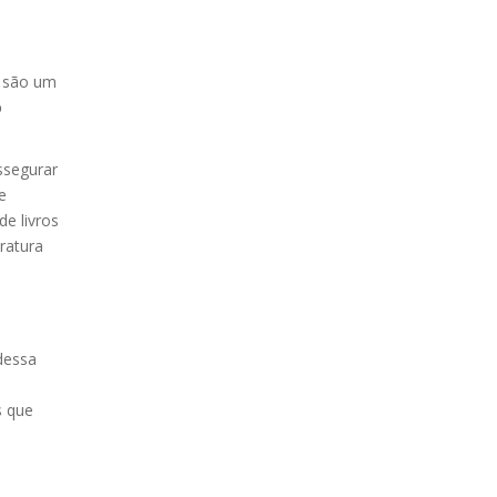
á são um
o
ssegurar
e
e livros
eratura
dessa
s que