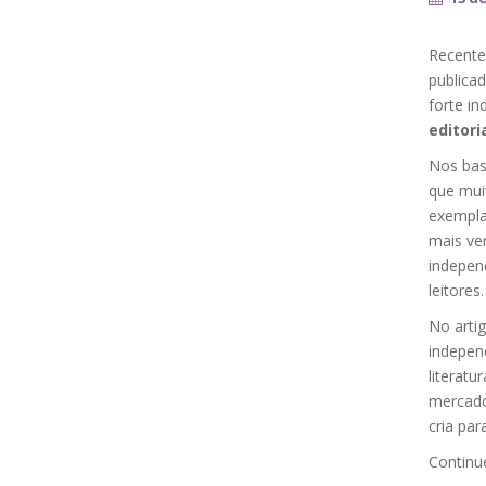
Recente
publica
forte in
editoria
Nos bas
que mui
exemplar
mais ven
indepen
leitores.
No arti
indepen
literatu
mercado
cria par
Continue