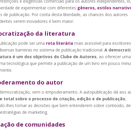
estrições e exigências comerciais para os autores independentes, lo
iberdade de experimentar com diferentes
gêneros, estilos narrativ
s de publicação. Por conta desta liberdade, as chances dos autores
dentes serem inovadores é bem maior.
cratização da literatura
ublicação pode ser uma
rota literária
mais acessível para escritores
iversas barreiras no sistema de publicação tradicional.
A democrati
ratura é um dos objetivos do Clube de Autores
, ao oferecer uma
rma tecnológica que permite a publicação de um livro em pouco minu
amente.
deramento do autor
 democratização, vem o empoderamento. A autopublicação dá aos a
e total sobre o processo de criação, edição e de publicação
,
ndo-lhes tomar as decisões que bem entenderem sobre conteúdo, de
estratégias de marketing.
ação de comunidades