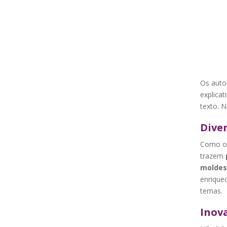
Os auto
explicat
texto. N
Dive
Como o p
trazem
moldes 
enriquec
temas.
Inov