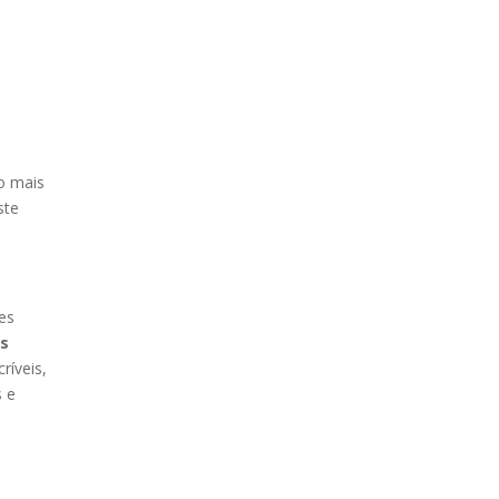
o mais
ste
es
s
ríveis,
s e