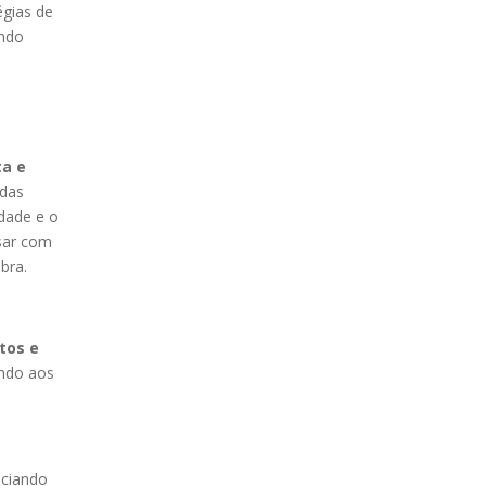
égias de
endo
ta e
 das
idade e o
sar com
bra.
tos e
ando aos
nciando