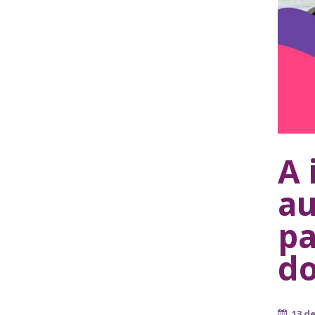
A 
au
pa
do
13 d