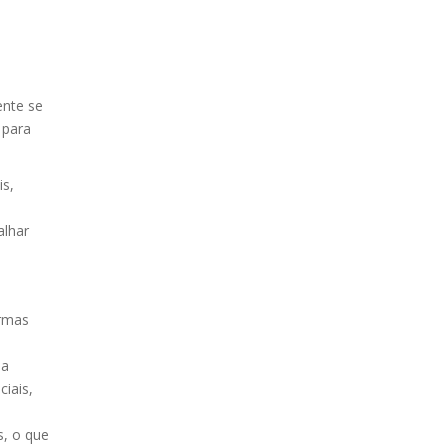
ente se
 para
is,
alhar
ormas
la
iais,
s, o que