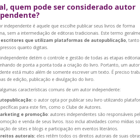
al, quem pode ser considerado autor
ependente?
r independente é aquele que escolhe publicar seus livros de forma
a, sem a intermediação de editoras tradicionais. Este termo geralm
a
escritores que utilizam plataformas de autopublicação
, tanto
mpressos quanto digitais.
 independente detém o controle e gestão de todas as etapas editoria
hando de ponta a ponta toda a criação do livro. Portanto, um autor
dente está muito além de somente escrever um texto. É preciso trab
as de edição, publicação e divulgação do livro.
 algumas características comuns de um autor independente:
utopublicação:
o autor opta por publicar seu livro utilizando plataf
pecíficas para este fim, como o Clube de Autores.
arketing e promoção
: autores independentes são responsáveis ​​pe
omoção e venda de seus livros. Isso inclui atividades como mídias soc
iação de sites e blogs e participação em eventos literários.
ireitos autorais:
eles retêm todos os direitos autorais de suas obra