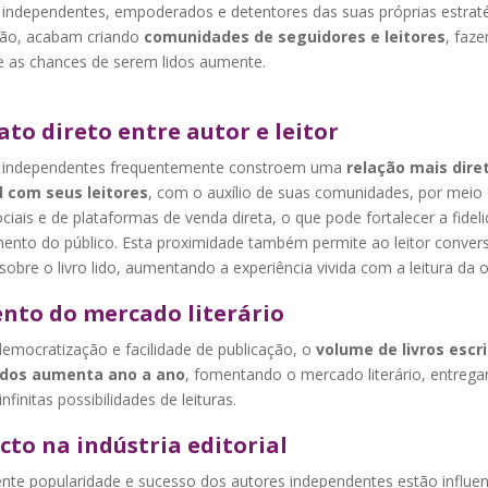
 independentes, empoderados e detentores das suas próprias estrat
ção, acabam criando
comunidades de seguidores e leitores
, faz
 as chances de serem lidos aumente.
to direto entre autor e leitor
 independentes frequentemente constroem uma
relação mais dire
 com seus leitores
, com o auxílio de suas comunidades, por meio
ciais e de plataformas de venda direta, o que pode fortalecer a fidel
ento do público. Esta proximidade também permite ao leitor conver
sobre o livro lido, aumentando a experiência vivida com a leitura da o
nto do mercado literário
emocratização e facilidade de publicação, o
volume de livros escri
ados aumenta ano a ano
, fomentando o mercado literário, entreg
infinitas possibilidades de leituras.
to na indústria editorial
ente popularidade e sucesso dos autores independentes estão influe