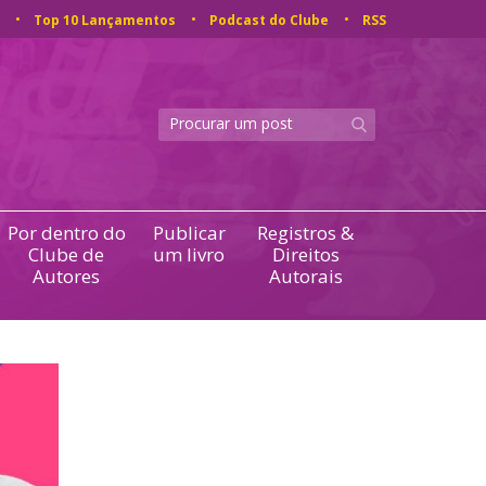
Top 10 Lançamentos
Podcast do Clube
RSS
Por dentro do
Publicar
Registros &
Clube de
um livro
Direitos
Autores
Autorais