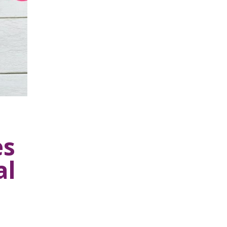
es
al