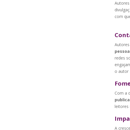
Autores
divulga
com que
Conta
Autores
pessoal
redes so
engajam
o autor 
Fome
Com a d
public
leitores 
Impac
A cresc