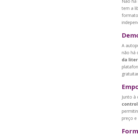
Não há r
tem a l
formato
indepen
Demo
A autop
não há d
da lite
platafo
gratuit
Empo
Junto à
control
permiti
preço e 
Form