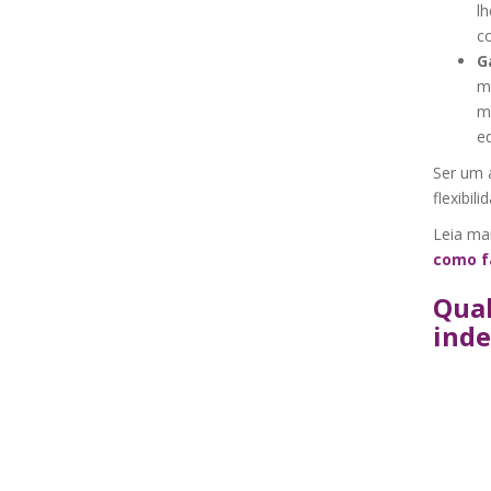
lh
c
G
m
m
ed
Ser um 
flexibil
Leia ma
como f
Qual
ind