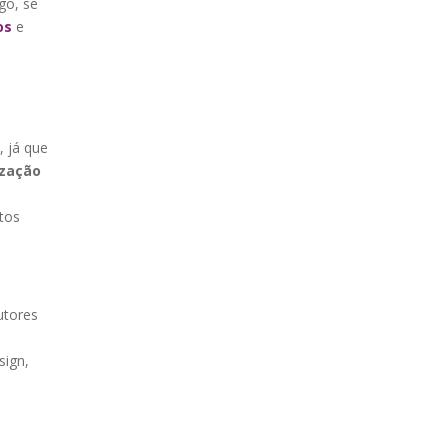
go, se
os
e
, já que
zação
tos
utores
sign,