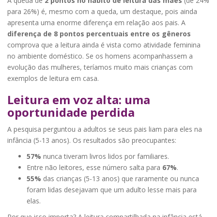
A queda de
2 pontos no hábito de leitura das mães
(de 24%
para 26%) é, mesmo com a queda, um destaque, pois ainda
apresenta uma enorme diferença em relação aos pais. A
diferença de 8 pontos percentuais entre os gêneros
comprova que a leitura ainda é vista como atividade feminina
no ambiente doméstico. Se os homens acompanhassem a
evolução das mulheres, teríamos muito mais crianças com
exemplos de leitura em casa.
Leitura em voz alta: uma
oportunidade perdida
A pesquisa perguntou a adultos se seus pais liam para eles na
infância (5-13 anos). Os resultados são preocupantes:
57%
nunca tiveram livros lidos por familiares.
Entre não leitores, esse número salta para
67%
.
55%
das crianças (5-13 anos) que raramente ou nunca
foram lidas desejavam que um adulto lesse mais para
elas.
Por que isso importa? A leitura compartilhada na infância está