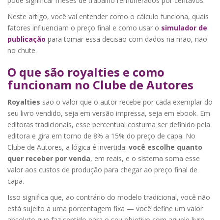
pode significar meses de trabalho remunerados por centavos.
Neste artigo, você vai entender como o cálculo funciona, quais
fatores influenciam o preço final e como usar o
simulador de
publicação
para tomar essa decisão com dados na mão, não
no chute.
O que são royalties e como
funcionam no Clube de Autores
Royalties
são o valor que o autor recebe por cada exemplar do
seu livro vendido, seja em versão impressa, seja em ebook. Em
editoras tradicionais, esse percentual costuma ser definido pela
editora e gira em torno de 8% a 15% do preço de capa. No
Clube de Autores, a lógica é invertida:
você escolhe quanto
quer receber por venda
, em reais, e o sistema soma esse
valor aos custos de produção para chegar ao preço final de
capa.
Isso significa que, ao contrário do modelo tradicional, você não
está sujeito a uma porcentagem fixa — você define um valor
absoluto que faz sentido para o seu objetivo com aquele livro.