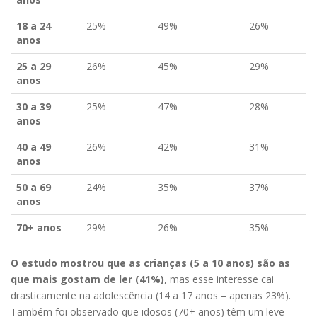
18 a 24
25%
49%
26%
anos
25 a 29
26%
45%
29%
anos
30 a 39
25%
47%
28%
anos
40 a 49
26%
42%
31%
anos
50 a 69
24%
35%
37%
anos
70+ anos
29%
26%
35%
O estudo mostrou que as crianças (5 a 10 anos) são as
que mais gostam de ler (41%)
, mas esse interesse cai
drasticamente na adolescência (14 a 17 anos – apenas 23%).
Também foi observado que idosos (70+ anos) têm um leve