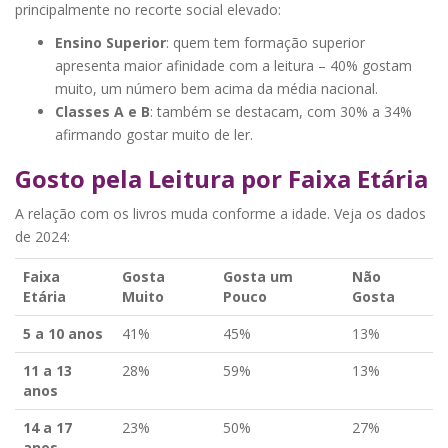
principalmente no recorte social elevado:
Ensino Superior
: quem tem formação superior
apresenta maior afinidade com a leitura – 40% gostam
muito, um número bem acima da média nacional.
Classes A e B
: também se destacam, com 30% a 34%
afirmando gostar muito de ler.
Gosto pela Leitura por Faixa Etária
A relação com os livros muda conforme a idade. Veja os dados
de 2024:
Faixa
Gosta
Gosta um
Não
Etária
Muito
Pouco
Gosta
5 a 10 anos
41%
45%
13%
11 a 13
28%
59%
13%
anos
14 a 17
23%
50%
27%
anos