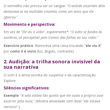
O vermelho não precisa ser só sangue: “
O vestido escarlate dela
destacava-se na multidão cinzenta, como um aviso que ele
ignorou
.”
Movimento e perspectiva:
Em vez de “
Ele viu o vilão
“, experimente*: “
O vulto se fundia às
sombras, só perceptível pelo tremor das folhas ao seu redor
.”
Exercício prático
: Reescreva uma cena trocando “
ele viu X
”
por
como X é visto
(luz, ângulo, contraste).
2. Audição: a trilha sonora invisível da
sua narrativa
O som é a arma secreta do suspense e da caracterização.
Explore:
Silêncios significativos:
Exemplo
: “
A sala estava tão quieta que ele ouvia o próprio suor
escorrer pela nuca.
” (Mostra ansiedade sem dizer “ele estava
nervoso”.)