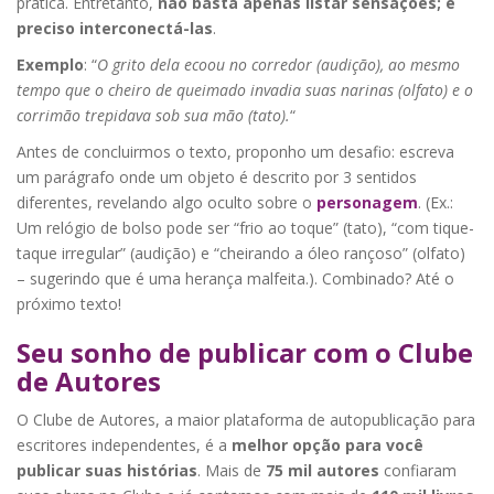
prática. Entretanto,
não basta apenas listar sensações; é
preciso interconectá-las
.
Exemplo
: “
O grito dela ecoou no corredor (audição), ao mesmo
tempo que o cheiro de queimado invadia suas narinas (olfato) e o
corrimão trepidava sob sua mão (tato).
“
Antes de concluirmos o texto, proponho um desafio: escreva
um parágrafo onde um objeto é descrito por 3 sentidos
diferentes, revelando algo oculto sobre o
personagem
. (Ex.:
Um relógio de bolso pode ser “frio ao toque” (tato), “com tique-
taque irregular” (audição) e “cheirando a óleo rançoso” (olfato)
– sugerindo que é uma herança malfeita.). Combinado? Até o
próximo texto!
Seu sonho de publicar com o Clube
de Autores
O Clube de Autores, a maior plataforma de autopublicação para
escritores independentes, é a
melhor opção para você
publicar suas histórias
. Mais de
75 mil autores
confiaram