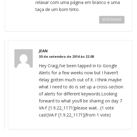
relaxar com uma página em branco e uma
taça de um bom tinto.
RESPONDER
JEAN
30 de setembro de 2014 às 22:08
Hey Craig,I’ve been tapped in to Google
Alerts for a few weeks now but I haven’t
rlelay gotten much out of it. I think maybe
what I need to do is set up a cross-section
of alerts for different keywords.Looking
forward to what you’ll be sharing on day 7
VA:F [1.9.22_1171]please wait…(1 vote
cast)VA:F [1.9.22_1171](from 1 vote)