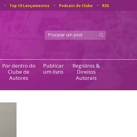
Top 10 Lançamentos
Podcast do Clube
RSS
Por dentro do
Publicar
Registros &
Clube de
um livro
Direitos
Autores
Autorais