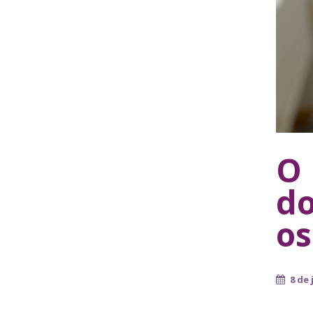
O 
do
os
8 de