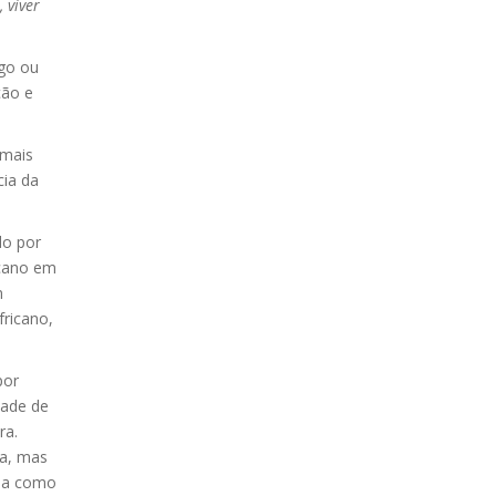
 viver
ogo ou
ção e
 mais
cia da
do por
icano em
m
ricano,
por
dade de
ra.
ia, mas
nha como