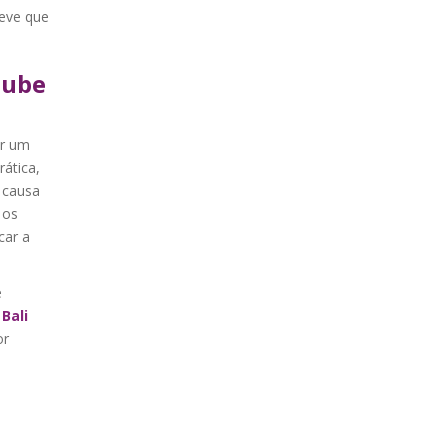
teve que
lube
ar um
rática,
 causa
 os
car a
e
 Bali
or