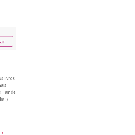
nar
s livros
ais
 Fair de
ia :)
m
*