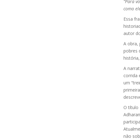
“Para vo
como el
Essa fra
historia
autor d
A obra,
pobres 
história
A narrat
corrida 
um “trei
primeir
descrev
O título
Adharana
partici
Atualme
não sobr