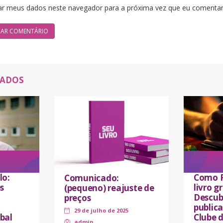
ar meus dados neste navegador para a próxima vez que eu comentar
NADOS
lo:
Como P
Comunicado:
s
livro 
(pequeno) reajuste de
Descub
preços
public
29 de julho de 2025
bal
Clube 
admin