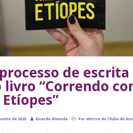
processo de escrita
 livro “Correndo c
 Etíopes”
 junho de 2020
Ricardo Almeida
Por dentro do Clube de Au