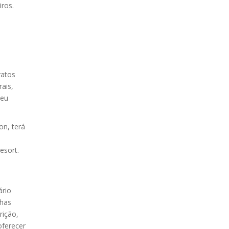
iros.
ratos
ais,
seu
on, terá
esort.
ário
nhas
rição,
oferecer