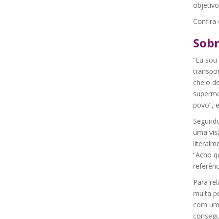
objetivo
Confira
Sobr
“Eu sou
transpo
cheio de
superme
povo”, e
Segundo 
uma visã
literalm
“Acho q
referênc
Para rel
muita pe
com um 
consegui