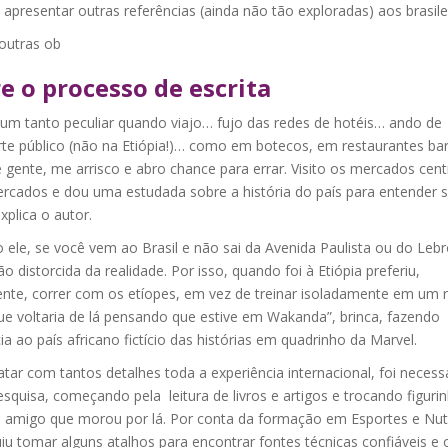
 apresentar outras referências (ainda não tão exploradas) aos brasile
 outras ob
e o processo de escrita
 um tanto peculiar quando viajo… fujo das redes de hotéis… ando de
rte público (não na Etiópia!)… como em botecos, em restaurantes ba
 gente, me arrisco e abro chance para errar. Visito os mercados centr
rcados e dou uma estudada sobre a história do país para entender 
xplica o autor.
ele, se você vem ao Brasil e não sai da Avenida Paulista ou do Lebr
o distorcida da realidade. Por isso, quando foi à Etiópia preferiu,
ente, correr com os etíopes, em vez de treinar isoladamente em um r
ue voltaria de lá pensando que estive em Wakanda”, brinca, fazendo
ia ao país africano fictício das histórias em quadrinho da Marvel.
atar com tantos detalhes toda a experiência internacional, foi necess
squisa, começando pela leitura de livros e artigos e trocando figuri
amigo que morou por lá. Por conta da formação em Esportes e Nut
u tomar alguns atalhos para encontrar fontes técnicas confiáveis e 