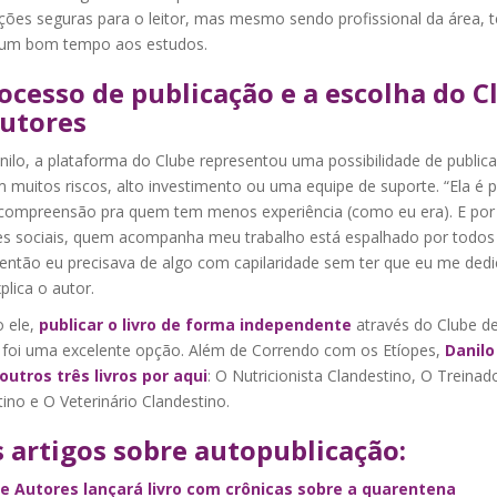
ções seguras para o leitor, mas mesmo sendo profissional da área, 
 um bom tempo aos estudos.
ocesso de publicação e a escolha do C
utores
nilo, a plataforma do Clube representou uma possibilidade de public
m muitos riscos, alto investimento ou uma equipe de suporte. “Ela é p
l compreensão pra quem tem menos experiência (como eu era). E por
es sociais, quem acompanha meu trabalho está espalhado por todos
 então eu precisava de algo com capilaridade sem ter que eu me dedi
xplica o autor.
 ele,
publicar o livro de forma independente
através do Clube d
 foi uma excelente opção. Além de Correndo com os Etíopes,
Danilo
outros três livros por aqui
: O Nutricionista Clandestino, O Treinad
ino e O Veterinário Clandestino.
 artigos sobre autopublicação:
e Autores lançará livro com crônicas sobre a quarentena