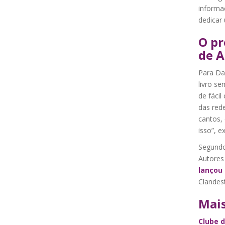
informa
dedicar
O pr
de A
Para Da
livro se
de fáci
das red
cantos,
isso”, e
Segundo
Autores
lançou 
Clandest
Mais
Clube d