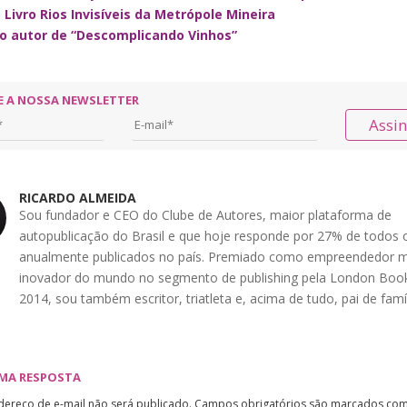
 Livro Rios Invisíveis da Metrópole Mineira
do autor de “Descomplicando Vinhos”
E A NOSSA NEWSLETTER
Assi
RICARDO ALMEIDA
Sou fundador e CEO do Clube de Autores, maior plataforma de
autopublicação do Brasil e que hoje responde por 27% de todos o
anualmente publicados no país. Premiado como empreendedor m
inovador do mundo no segmento de publishing pela London Book
2014, sou também escritor, triatleta e, acima de tudo, pai de famíl
UMA RESPOSTA
dereço de e-mail não será publicado.
Campos obrigatórios são marcados co