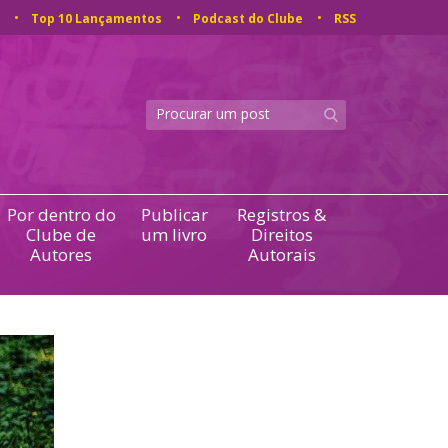
Top 10 Lançamentos
Podcast do Clube
RSS
Por dentro do
Publicar
Registros &
Clube de
um livro
Direitos
Autores
Autorais