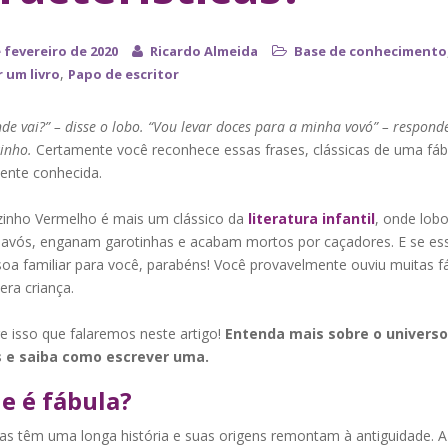
 fevereiro de 2020
Ricardo Almeida
Base de conhecimento
,
 um livro
Papo de escritor
de vai?” – disse o lobo.
“Vou levar doces para a minha vovó” – respond
inho.
Certamente você reconhece essas frases, clássicas de uma fáb
nte conhecida.
inho Vermelho é mais um clássico da
literatura infantil
, onde lobo
vós, enganam garotinhas e acabam mortos por caçadores. E se es
soa familiar para você, parabéns! Você provavelmente ouviu muitas f
era criança.
e isso que falaremos neste artigo!
Entenda mais sobre o universo
s e saiba como escrever uma.
e é fábula?
las têm uma longa história e suas origens remontam à antiguidade. A