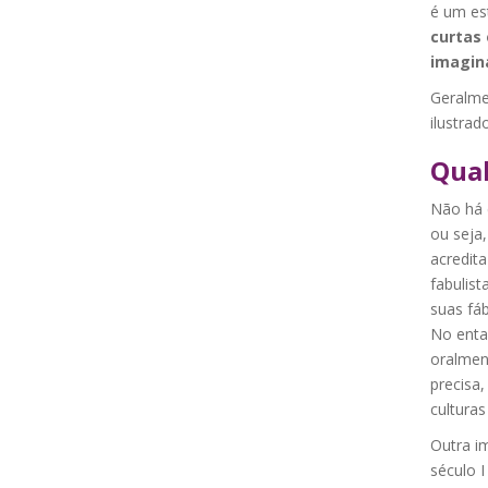
é um est
curtas 
imagin
Geralmen
ilustrad
Qual
Não há c
ou seja,
acredit
fabulis
suas fá
No enta
oralmen
precisa
culturas
Outra i
século I