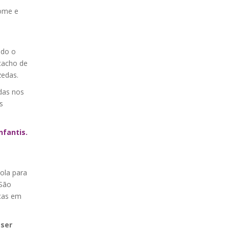
fome e
ndo o
cacho de
zedas.
das nos
s
nfantis.
cola para
 São
nças em
 ser