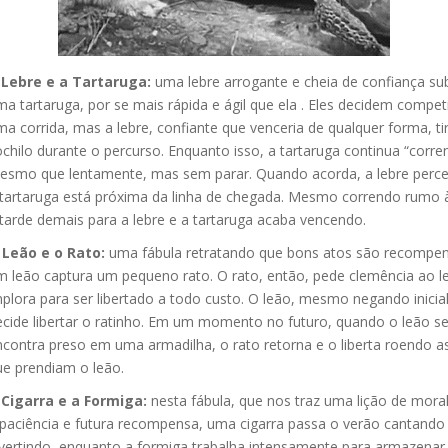
 Lebre e a Tartaruga:
uma lebre arrogante e cheia de confiança su
a tartaruga, por se mais rápida e ágil que ela . Eles decidem compet
a corrida, mas a lebre, confiante que venceria de qualquer forma, t
chilo durante o percurso. Enquanto isso, a tartaruga continua “corre
esmo que lentamente, mas sem parar. Quando acorda, a lebre perc
tartaruga está próxima da linha de chegada. Mesmo correndo rumo à 
tarde demais para a lebre e a tartaruga acaba vencendo.
 Leão e o Rato:
uma fábula retratando que bons atos são recompe
m leão captura um pequeno rato. O rato, então, pede clemência ao l
plora para ser libertado a todo custo. O leão, mesmo negando inicia
ecide libertar o ratinho. Em um momento no futuro, quando o leão s
contra preso em uma armadilha, o rato retorna e o liberta roendo a
ue prendiam o leão.
 Cigarra e a Formiga:
nesta fábula, que nos traz uma lição de moral 
 paciência e futura recompensa, uma cigarra passa o verão cantando
ivertindo, enquanto a formiga trabalha intensamente para armazenar