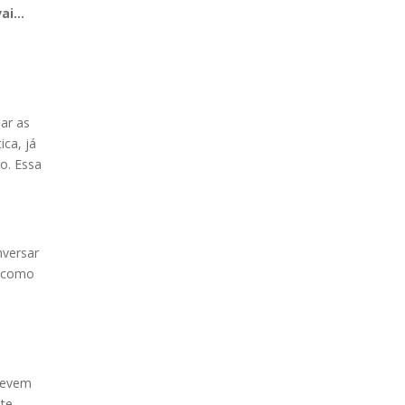
vai…
dar as
ca, já
o. Essa
nversar
, como
 devem
te.