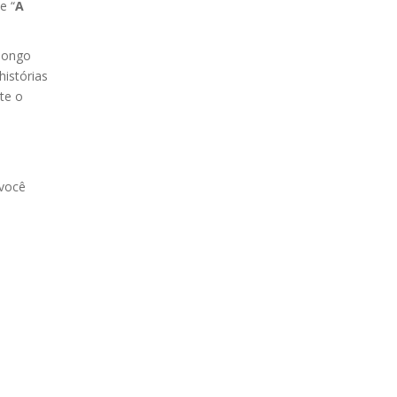
 e “
A
 longo
istórias
te o
 você