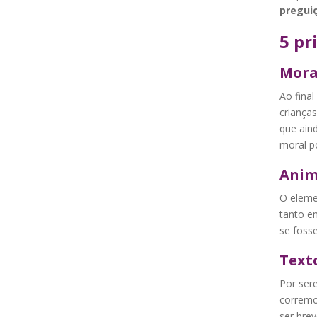
preguiç
5 pr
Moral
Ao final
criança
que ain
moral po
Anim
O eleme
tanto e
se fosse
Text
Por sere
corremos
ser bre