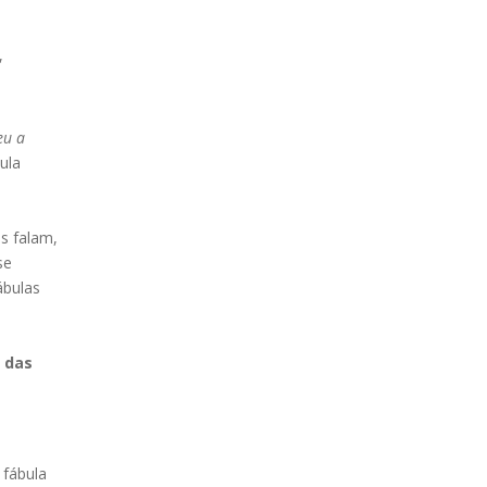
,
eu a
ula
s falam,
se
ábulas
 das
 fábula