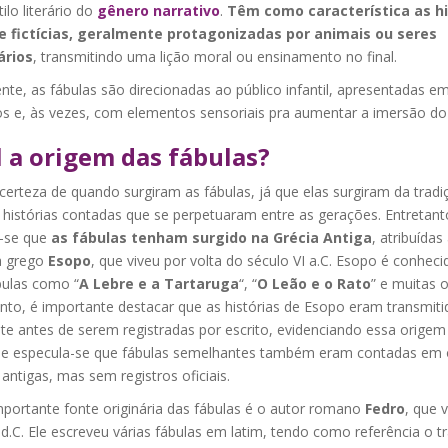
ilo literário do
gênero narrativo
.
Têm como característica as hi
e fictícias, geralmente protagonizadas por animais ou seres
ários
, transmitindo uma lição moral ou ensinamento no final.
te, as fábulas são direcionadas ao público infantil, apresentadas em
os e, às vezes, com elementos sensoriais pra aumentar a imersão do l
 a origem das fábulas?
erteza de quando surgiram as fábulas, já que elas surgiram da tradiç
 histórias contadas que se perpetuaram entre as gerações. Entretant
a-se que
as fábulas tenham surgido na Grécia Antiga
, atribuídas
ta grego
Esopo
, que viveu por volta do século VI a.C. Esopo é conheci
bulas como “
A Lebre e a Tartaruga
“, “
O Leão e o Rato
” e muitas o
nto, é importante destacar que as histórias de Esopo eram transmiti
te antes de serem registradas por escrito, evidenciando essa origem
, e especula-se que fábulas semelhantes também eram contadas em 
 antigas, mas sem registros oficiais.
mportante fonte originária das fábulas é o autor romano
Fedro
, que 
 d.C. Ele escreveu várias fábulas em latim, tendo como referência o t