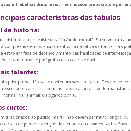
osos e trabalhar duro, insistir em nossos propósitos e por aí 
incipais características das fábula
s
 da história:
 da história, sempre existe uma
“lição de moral”.
Ela serve para aju
s a compreenderem os ensinamentos da narrativa de forma mais práti
da estão em fase de desenvolvimento das habilidades de interpretaçã
de vir em forma de parágrafo curto ou frase final.
ais falantes:
nto principal das fábulas é conter animais que falam. Eles podem co
ntre si quanto com seres humanos e isso acontece de forma natural
 “normal” ver animais dialogando por aí.
os curtos:
m direcionados ao público infantil, não devem ser muito longos, ou
 o risco de perder a atenção dos leitores ou ouvintes. As histórias
ves e não muito complexas para que possam ser contadas rapidamen