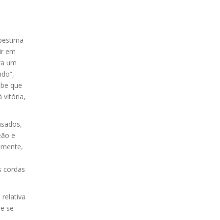
bestima
ir em
ira um
ndo”,
ebe que
vitória,
nsados,
eão e
lmente,
e
s cordas
relativa
 e se