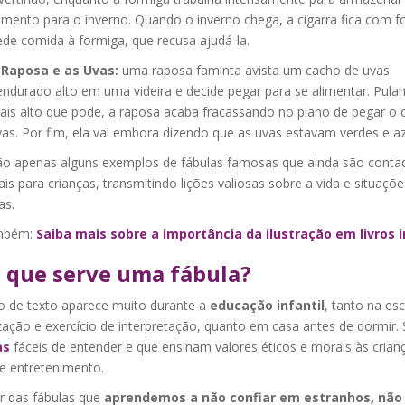
imento para o inverno. Quando o inverno chega, a cigarra fica com 
de comida à formiga, que recusa ajudá-la.
 Raposa e as Uvas:
uma raposa faminta avista um cacho de uvas
ndurado alto em uma videira e decide pegar para se alimentar. Pula
ais alto que pode, a raposa acaba fracassando no plano de pegar o 
as. Por fim, ela vai embora dizendo que as uvas estavam verdes e a
ão apenas alguns exemplos de fábulas famosas que ainda são conta
ais para crianças, transmitindo lições valiosas sobre a vida e situaçõe
as.
ambém:
Saiba mais sobre a importância da ilustração em livros i
 que serve uma fábula?
po de texto aparece muito durante a
educação infantil
, tanto na es
zação e exercício de interpretação, quanto em casa antes de dormir.
as
fáceis de entender e que ensinam valores éticos e morais às cria
e entretenimento.
ir das fábulas que
aprendemos a não confiar em estranhos, não