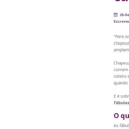
28 de
Escrever
“Para on
Chapeuz
amplame
Chapeuz
comem a
roteiro 
quando 
E é sobr
fábula
O qu
As fábu