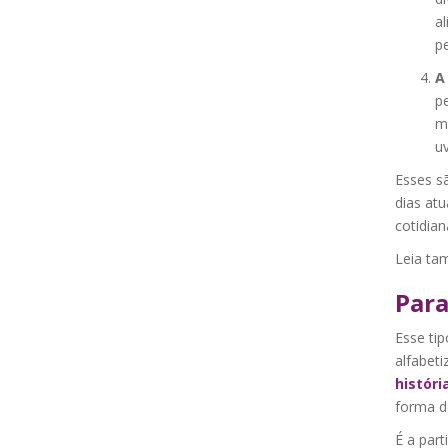
al
pe
A
pe
m
uv
Esses s
dias atu
cotidian
Leia t
Para
Esse ti
alfabeti
históri
forma d
É a part