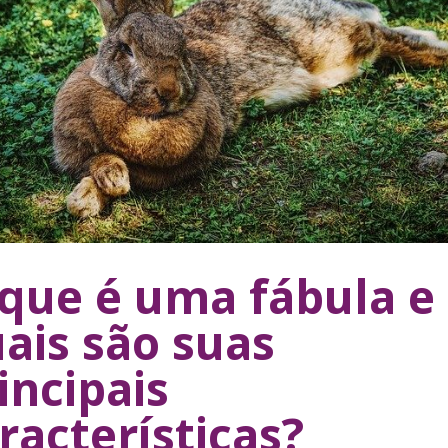
que é uma fábula e
ais são suas
incipais
racterísticas?