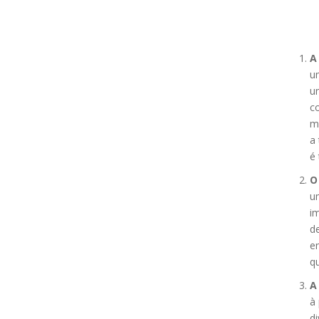
A
um
um
co
m
a 
é 
O
u
im
d
en
q
A
à
d