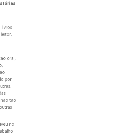
stórias
 livros
eitor.
ão oral,
o,
 ao
do por
utras.
das
 não tão
outras
viveu no
rabalho