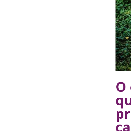
O 
qu
pr
ca