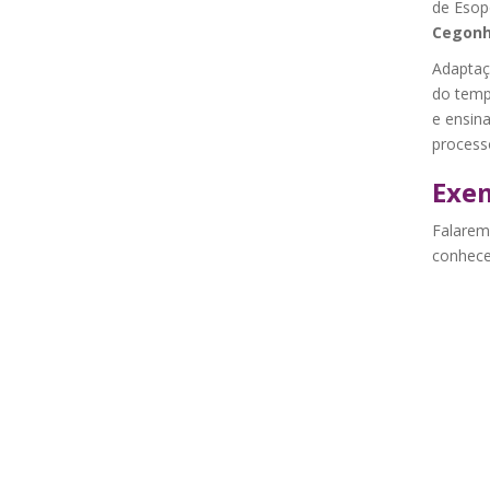
de Esop
Cegonh
Adaptaç
do temp
e ensina
process
Exem
Falarem
conhece 