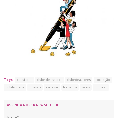
Tags
cdautores
clube de autores
clubedeautores
cocriação
coletividade
coletivo
escrever
literatura
livros
publicar
ASSINE A NOSSA NEWSLETTER