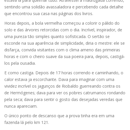
estava lá para queimar tudo. Atravessei a madrugada correndo,
sentindo uma solidão avassaladora e percebendo cada detalhe
que encontrou sua casa nas páginas dos livros.
Horas depois, a bola vermelha começou a colorir o pálido do
solo e das árvores retorcidas com o dia. Incrível, inspirador, de
uma pureza tão simples quanto sofisticada. O sertão se
esconde na sua aparência de simplicidade, diria o mestre: ele se
disfarça, convida visitantes com o clima ameno das primeiras
horas e com o cheiro suave da sua poeira para, depois, castigá-
los pela ousadia.
E como castiga. Depois de 17 horas correndo e caminhando, o
calor estava ja escorchante. Dava para imaginar com uma
vividez incrível os jagunços de Riobaldo guerreando contra os
de Hermógenes; dava para ver os pobres catrumanos rondando
pela seca; dava para sentir o gosto das desejadas veredas que
nunca apareciam.
O único ponto de descanso que a prova tinha era em uma
fazenda lá pelo km 121.