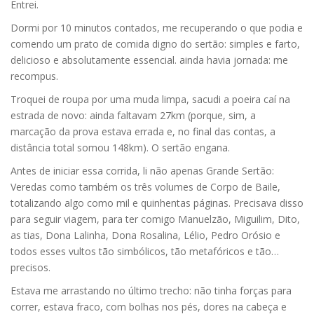
Entrei.
Dormi por 10 minutos contados, me recuperando o que podia e
comendo um prato de comida digno do sertão: simples e farto,
delicioso e absolutamente essencial. ainda havia jornada: me
recompus.
Troquei de roupa por uma muda limpa, sacudi a poeira caí na
estrada de novo: ainda faltavam 27km (porque, sim, a
marcação da prova estava errada e, no final das contas, a
distância total somou 148km). O sertão engana.
Antes de iniciar essa corrida, li não apenas Grande Sertão:
Veredas como também os três volumes de Corpo de Baile,
totalizando algo como mil e quinhentas páginas. Precisava disso
para seguir viagem, para ter comigo Manuelzão, Miguilim, Dito,
as tias, Dona Lalinha, Dona Rosalina, Lélio, Pedro Orósio e
todos esses vultos tão simbólicos, tão metafóricos e tão…
precisos.
Estava me arrastando no último trecho: não tinha forças para
correr, estava fraco, com bolhas nos pés, dores na cabeça e