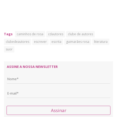
Tags
caminhos de rosa
cdautores
clube de autores
clubedeautores
escrever
escrita
guimarães rosa
literatura
suor
ASSINE A NOSSA NEWSLETTER
Assinar