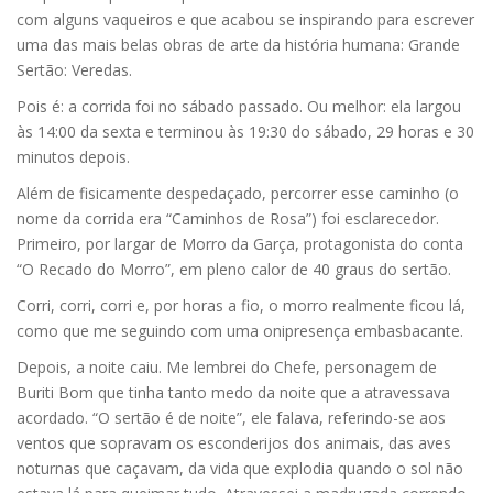
com alguns vaqueiros e que acabou se inspirando para escrever
uma das mais belas obras de arte da história humana: Grande
Sertão: Veredas.
Pois é: a corrida foi no sábado passado. Ou melhor: ela largou
às 14:00 da sexta e terminou às 19:30 do sábado, 29 horas e 30
minutos depois.
Além de fisicamente despedaçado, percorrer esse caminho (o
nome da corrida era “Caminhos de Rosa”) foi esclarecedor.
Primeiro, por largar de Morro da Garça, protagonista do conta
“O Recado do Morro”, em pleno calor de 40 graus do sertão.
Corri, corri, corri e, por horas a fio, o morro realmente ficou lá,
como que me seguindo com uma onipresença embasbacante.
Depois, a noite caiu. Me lembrei do Chefe, personagem de
Buriti Bom que tinha tanto medo da noite que a atravessava
acordado. “O sertão é de noite”, ele falava, referindo-se aos
ventos que sopravam os esconderijos dos animais, das aves
noturnas que caçavam, da vida que explodia quando o sol não