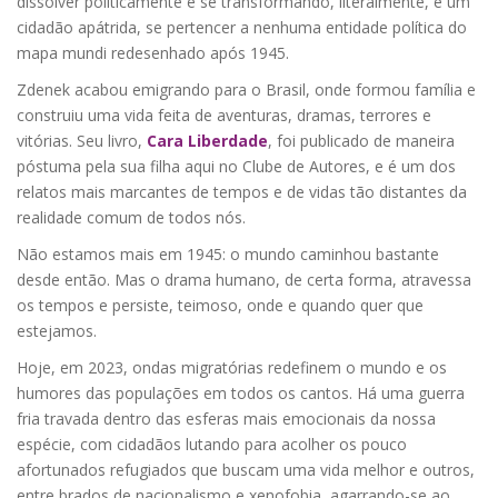
dissolver politicamente e se transformando, literalmente, e um
cidadão apátrida, se pertencer a nenhuma entidade política do
mapa mundi redesenhado após 1945.
Zdenek acabou emigrando para o Brasil, onde formou família e
construiu uma vida feita de aventuras, dramas, terrores e
vitórias. Seu livro,
Cara Liberdade
, foi publicado de maneira
póstuma pela sua filha aqui no Clube de Autores, e é um dos
relatos mais marcantes de tempos e de vidas tão distantes da
realidade comum de todos nós.
Não estamos mais em 1945: o mundo caminhou bastante
desde então. Mas o drama humano, de certa forma, atravessa
os tempos e persiste, teimoso, onde e quando quer que
estejamos.
Hoje, em 2023, ondas migratórias redefinem o mundo e os
humores das populações em todos os cantos. Há uma guerra
fria travada dentro das esferas mais emocionais da nossa
espécie, com cidadãos lutando para acolher os pouco
afortunados refugiados que buscam uma vida melhor e outros,
entre brados de nacionalismo e xenofobia, agarrando-se ao