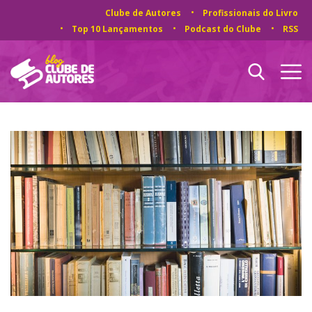
Clube de Autores
Profissionais do Livro
Top 10 Lançamentos
Podcast do Clube
RSS