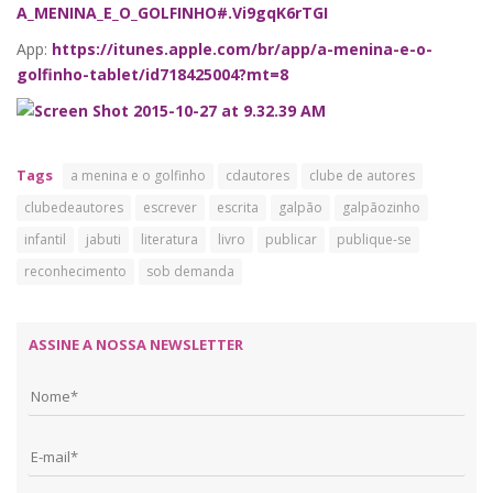
A_MENINA_E_O_GOLFINHO#.Vi9gqK6rTGI
App:
https://itunes.apple.com/br/app/a-menina-e-o-
golfinho-tablet/id718425004?mt=8
Tags
a menina e o golfinho
cdautores
clube de autores
clubedeautores
escrever
escrita
galpão
galpãozinho
infantil
jabuti
literatura
livro
publicar
publique-se
reconhecimento
sob demanda
ASSINE A NOSSA NEWSLETTER