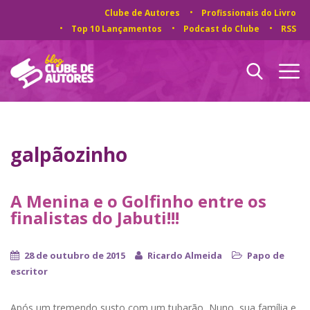
Clube de Autores
Profissionais do Livro
Top 10 Lançamentos
Podcast do Clube
RSS
galpãozinho
A Menina e o Golfinho entre os
finalistas do Jabuti!!!
28 de outubro de 2015
Ricardo Almeida
Papo de
escritor
Após um tremendo susto com um tubarão, Nuno, sua família e