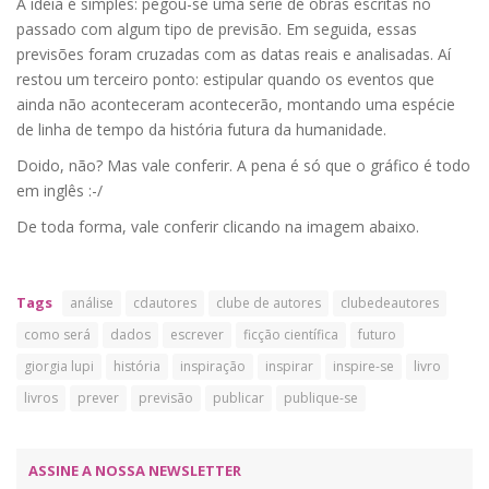
A ideia é simples: pegou-se uma série de obras escritas no
passado com algum tipo de previsão. Em seguida, essas
previsões foram cruzadas com as datas reais e analisadas. Aí
restou um terceiro ponto: estipular quando os eventos que
ainda não aconteceram acontecerão, montando uma espécie
de linha de tempo da história futura da humanidade.
Doido, não? Mas vale conferir. A pena é só que o gráfico é todo
em inglês :-/
De toda forma, vale conferir clicando na imagem abaixo.
Tags
análise
cdautores
clube de autores
clubedeautores
como será
dados
escrever
ficção científica
futuro
giorgia lupi
história
inspiração
inspirar
inspire-se
livro
livros
prever
previsão
publicar
publique-se
ASSINE A NOSSA NEWSLETTER