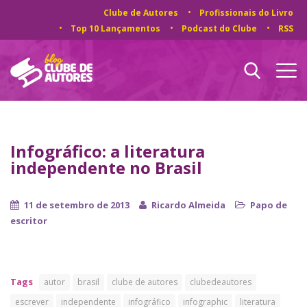
Clube de Autores
Profissionais do Livro
Top 10 Lançamentos
Podcast do Clube
RSS
Infográfico: a literatura
independente no Brasil
11 de setembro de 2013
Ricardo Almeida
Papo de
escritor
Tags
autor
brasil
clube de autores
clubedeautores
escrever
independente
infográfico
infographic
literatura