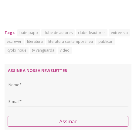
Tags
bate-papo
clube de autores
clubedeautores
entrevista
escrever
literatura
literatura contemporânea
publicar
Ryoki Inoue
tv vanguarda
video
ASSINE A NOSSA NEWSLETTER
Assinar