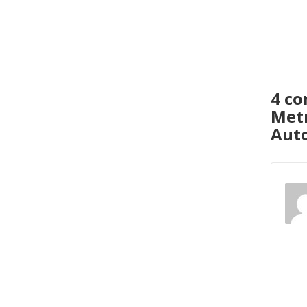
4 co
Metr
Aut