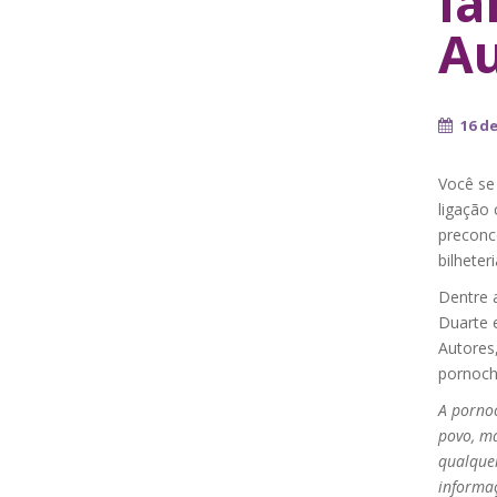
la
Au
16 d
Você se
ligação
preconc
bilheter
Dentre 
Duarte 
Autores,
pornoch
A pornoc
povo, ma
qualquer
informa