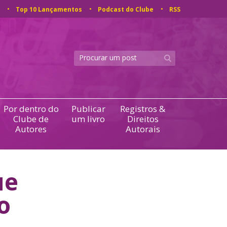
Top 10 Lançamentos
Podcast do Clube
RSS
Por dentro do
Publicar
Registros &
Clube de
um livro
Direitos
Autores
Autorais
ue
o