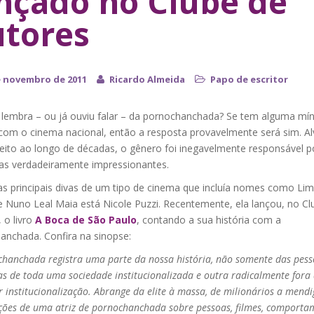
nçado no Clube de
tores
e novembro de 2011
Ricardo Almeida
Papo de escritor
 lembra – ou já ouviu falar – da pornochanchada? Se tem alguma mí
 com o cinema nacional, então a resposta provavelmente será sim. Al
eito ao longo de décadas, o gênero foi inegavelmente responsável p
ias verdadeiramente impressionantes.
as principais divas de um tipo de cinema que incluía nomes como Li
e Nuno Leal Maia está Nicole Puzzi. Recentemente, ela lançou, no Cl
 o livro
A Boca de São Paulo
, contando a sua história com a
anchada. Confira na sinopse:
hanchada registra uma parte da nossa história, não somente das pess
s de toda uma sociedade institucionalizada e outra radicalmente fora
 institucionalização. Abrange da elite à massa, de milionários a mendi
ções de uma atriz de pornochanchada sobre pessoas, filmes, comporta