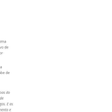
nima
vo de
or
ma
ube de
oas do
 de
gos. E as
mento e