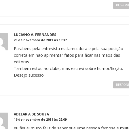
RESPON
LUCIANO V. FERNANDES
23 de novembro de 2011 às 18:37
Parabéns pela entrevista esclarecedora e pela sua posição
correta em não apimentar fatos para ficar nas mãos das
editoras.
Também estou no clube, mas escrevi sobre humor/ficção.
Desejo sucesso.
RESPON
ADELAR A DE SOUZA
16 de novembro de 2011 às 22:09
eu fiquei muito feliz de saber que uma pessoa famosa e muit