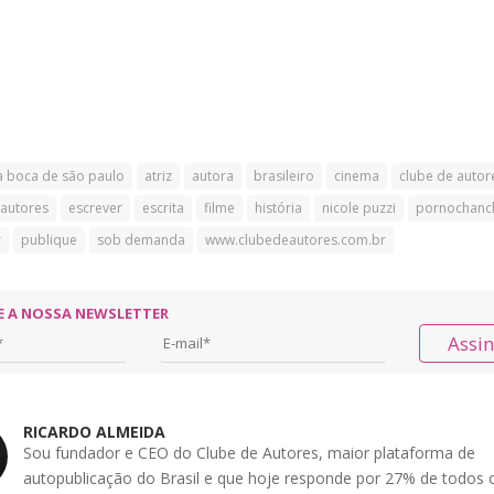
a boca de são paulo
atriz
autora
brasileiro
cinema
clube de autor
autores
escrever
escrita
filme
história
nicole puzzi
pornochanc
r
publique
sob demanda
www.clubedeautores.com.br
E A NOSSA NEWSLETTER
Assi
RICARDO ALMEIDA
Sou fundador e CEO do Clube de Autores, maior plataforma de
autopublicação do Brasil e que hoje responde por 27% de todos o