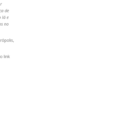
r
ca de
 lá e
os no
ópolis,
 link