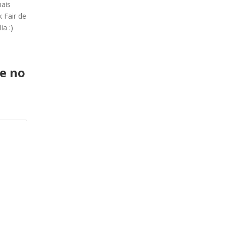
ais
 Fair de
ia :)
ue no