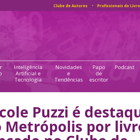
Clube de Autores
Profissionais do Livro
r
Inteligência
Novidades
Papo
Podcast
o
Artificial e
e
de
Tecnologia
Tendências
escritor
cole Puzzi é destaq
 Metrópolis por livr