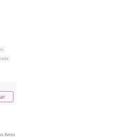
es
hada
nar
s livros