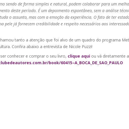
smo sendo de forma simples e natural, podem colaborar para um melho
ento deste período. É um depoimento espontâneo, sem a análise técni
uda o assunto, mas com a emoção da experiência. O fato de ter estado
na pele já fornecem credibilidade e respeito necessários aos interessad
chamou tanto a atenção que foi alvo de um quadro do programa Metr
ltura. Confira abaixo a entrevista de Nicole Puzzi!
iser conhecer e comprar o seu livro,
clique aqui
ou vá diretamente ao
/clubedeautores.com.br/book/60415–A_BOCA_DE_SAO_PAULO