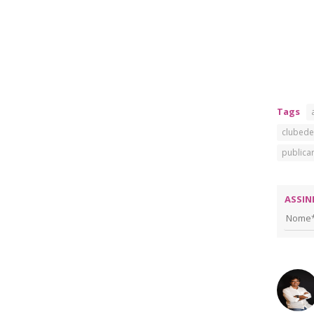
Tags
clubede
publica
ASSIN