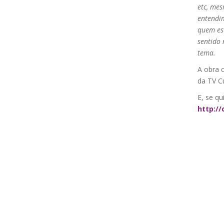
etc, me
entendim
quem est
sentido 
tema.
A obra 
da TV Cu
E, se qu
http:/