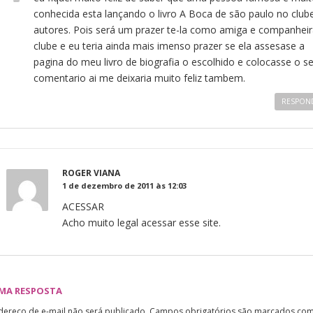
conhecida esta lançando o livro A Boca de são paulo no club
autores. Pois será um prazer te-la como amiga e companheir
clube e eu teria ainda mais imenso prazer se ela assesase a
pagina do meu livro de biografia o escolhido e colocasse o s
comentario ai me deixaria muito feliz tambem.
RESPON
ROGER VIANA
1 de dezembro de 2011 às 12:03
ACESSAR
Acho muito legal acessar esse site.
UMA RESPOSTA
dereço de e-mail não será publicado.
Campos obrigatórios são marcados co