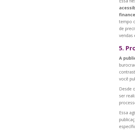
Essa fle
acessib
financ
tempo o
de prec
vendas e
5. Pr
A publi
burocra
contras
você pu
Desde o 
ser rea
process
Essa ag
publicaç
específ