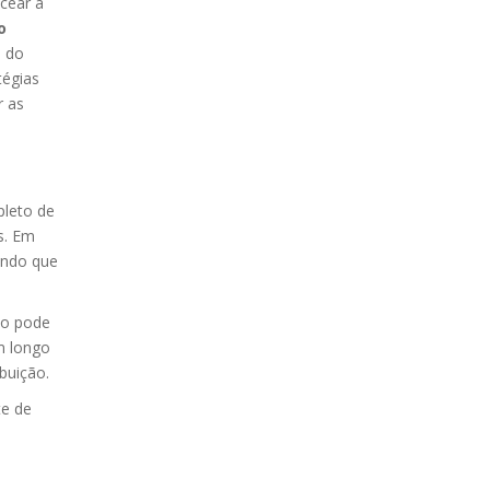
cear a
o
o do
tégias
r as
epleto de
s. Em
indo que
do pode
m longo
ibuição.
te de