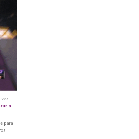
 vez
rar o
e para
ros