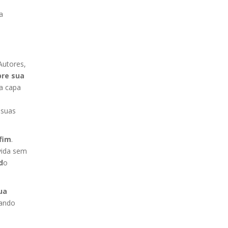
a
Autores,
bre sua
 a capa
 suas
 fim
.
vida sem
d
o
ua
nando