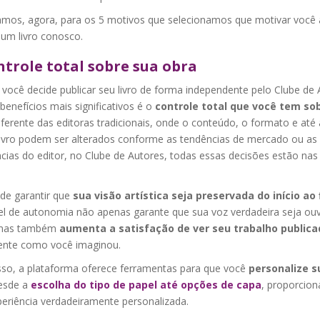
mos, agora, para os 5 motivos que selecionamos que motivar você 
 um livro conosco.
ntrole total sobre sua obra
você decide publicar seu livro de forma independente pelo Clube de 
enefícios mais significativos é o
controle total que você tem so
iferente das editoras tradicionais, onde o conteúdo, o formato e até
livro podem ser alterados conforme as tendências de mercado ou as
cias do editor, no Clube de Autores, todas essas decisões estão nas
de garantir que
sua visão artística seja preservada do início ao
vel de autonomia não apenas garante que sua voz verdadeira seja ou
, mas também
aumenta a satisfação de ver seu trabalho publica
nte como você imaginou.
sso, a plataforma oferece ferramentas para que você
personalize s
desde a
escolha do tipo de papel até opções de capa
, proporcio
eriência verdadeiramente personalizada.