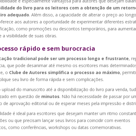
xibilidade é especialmente vantajosa para autores que desejam balan
ilidade do livro para os leitores com a obtenção de um retorn
eiro adequado
. Além disso, a capacidade de alterar o preço ao long
ferece aos autores a oportunidade de experimentar diferentes estra
ificação, como promoções ou descontos temporários, para aumenta
 a visibilidade de suas obras.
ocesso rápido e sem burocracia
cação tradicional pode ser um processo longo e frustrante
, r
cia, que pode desanimar até mesmo os escritores mais determinado
te, o
Clube de Autores simplifica o processo ao máximo
, permit
blique seu livro de forma rápida e sem complicações.
upload do manuscrito até a disponibilização do livro para venda, tu
lizado em questão de
minutos
. Não há necessidade de passar por u
o de aprovação editorial ou de esperar meses pela impressão e distr
ilidade é ideal para escritores que desejam manter um ritmo constan
ões ou que precisam lançar seus livros para coincidir com eventos
icos, como conferências, workshops ou datas comemorativas.