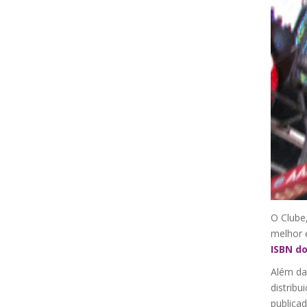
O Clube
melhor e
ISBN do
Além da
distribu
publica