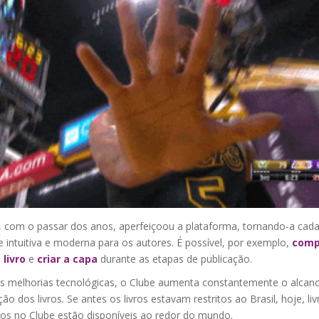
, com o passar dos anos, aperfeiçoou a plataforma, tornando-a cada
 intuitiva e moderna para os autores. É possível, por exemplo,
comp
 livro
e
criar a capa
durante as etapas de publicação.
s melhorias tecnológicas, o Clube aumenta constantemente o alcanc
ição dos livros. Se antes os livros estavam restritos ao Brasil, hoje, liv
dos no Clube estão disponíveis ao redor do mundo.