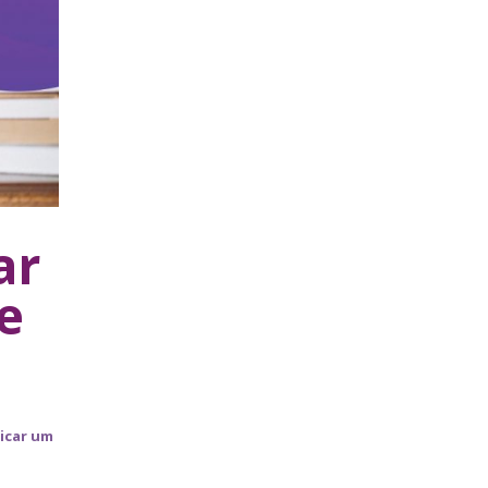
ar
e
icar um