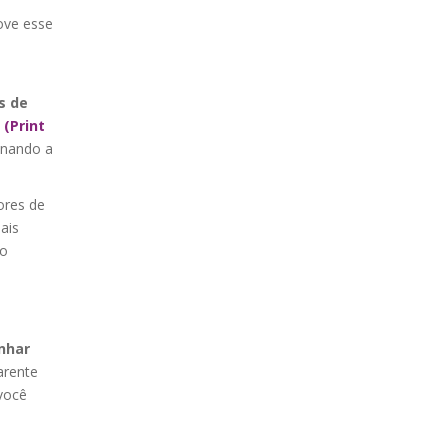
ove esse
s de
(Print
inando a
ores de
ais
ro
nhar
arente
 você