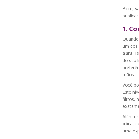
Bom, va
publicar
1. Co
Quando 
um dos b
obra
. D
do seu 
preferên
mãos.
Você po
Este ní
filtros
exatame
Além di
obra
, 
uma exp