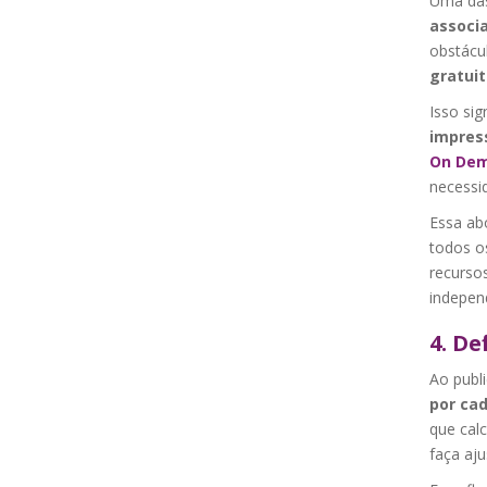
Uma das
associa
obstácu
gratuit
Isso sig
impres
On Dem
necessi
Essa ab
todos o
recurso
indepen
4. De
Ao publi
por cad
que calc
faça aj