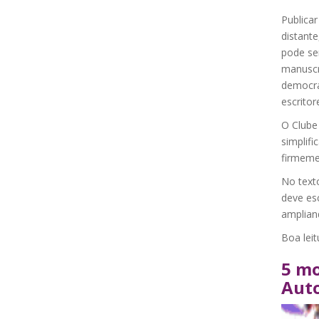
Publicar
distante
pode se
manuscr
democrá
escritor
O Clube
simplifi
firmeme
No text
deve esc
amplian
Boa leit
5 mo
Aut