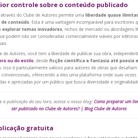
ior controle sobre o conteúdo publicado
r através do Clube de Autores permite uma
liberdade quase ilimit
 de conteúdo
. Esta é uma vantagem incomparável para escritores 
m
explorar temas inovadores
, nichos de mercado ou abordagens lit
que podem não ser consideradas comercialmente viáveis por editoras
nais.
e de Autores, você tem a liberdade de publicar sua obra, independe
ro ou do estilo
, desde
ficção científica e fantasia até poesia 
s
. Isso é particularmente valioso para autores de obras que desafiam
 convencionais, oferecendo a eles uma plataforma onde suas voze
das e apreciadas por um público que busca diversidade e originalidad
e a publicação do seu livro, acesse o nosso blog:
Como preparar um liv
ser publicado no Clube de Autores? | Blog Clube de Autores
blicação gratuita