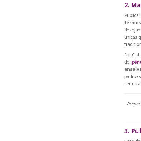
2. Ma
Publica
termos
deseja
únicas 
tradicio
No Club
do
gêne
ensaio
padrões
ser ouvi
Prepar
3. Pu