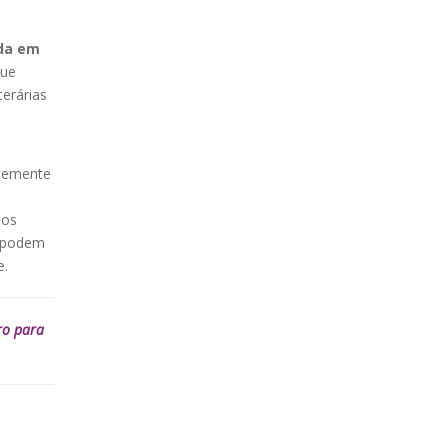
ada em
que
erárias
ntemente
e
 os
s podem
e.
ro para