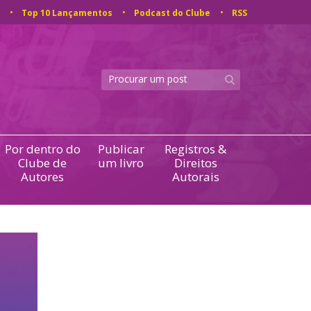
Top 10 Lançamentos
Podcast do Clube
RSS
Por dentro do
Publicar
Registros &
Clube de
um livro
Direitos
Autores
Autorais