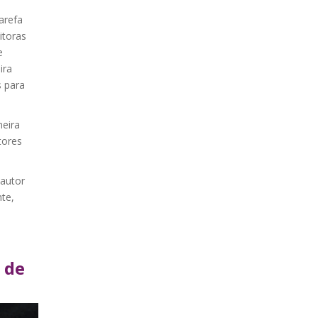
arefa
itoras
e
ira
s para
neira
tores
 autor
te,
 de