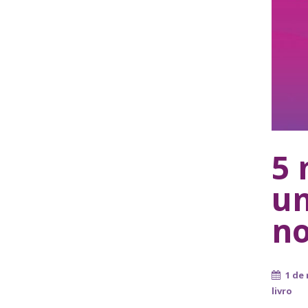
5 
um
no
1 de
livro