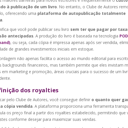
 maiores barreiras para novos escritores é frequentemente o
custo
do à publicação de um livro
. No entanto, o Clube de Autores rem
lo, oferecendo uma
plataforma de autopublicação totalmente
a
.
nifica que você pode publicar seu livro
sem ter que pagar por taxa
são antecipadas
. A produção do livro é baseada na tecnologia
POD 
and)
, ou seja, cada cópia é impressa apenas após ser vendida, elim
dade de grandes investimentos iniciais em estoque.
ordagem não apenas facilita o acesso ao mundo editorial para escrit
s backgrounds financeiros, mas também permite que eles invistam m
s em marketing e promoção, áreas cruciais para o sucesso de um liv
dente.
finição dos royalties
car pelo Clube de Autores, você consegue definir
o quanto quer ga
a cópia vendida
. A plataforma proporciona uma ferramenta transp
ula os preço final a partir dos royalties estabelecido, permitindo que
ustes conforme desejar para maximizar suas vendas.