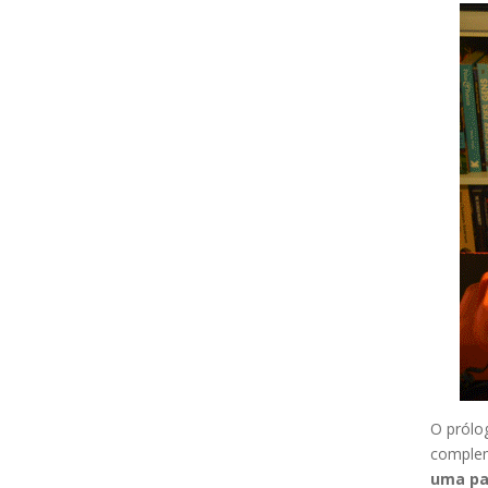
O prólo
compleme
uma par