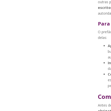
outras 
escrito
autorida
Para 
O prefá
delas:
A
bu
au
I
da
C
es
pe
Como
Antes d
obrigat