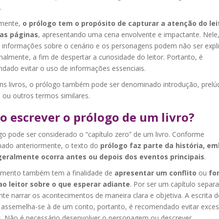
.
mente,
o prólogo tem o propósito de capturar a atenção do lei
ras páginas
, apresentando uma cena envolvente e impactante. Nele
s informações sobre o cenário e os personagens podem não ser expl
nalmente, a fim de despertar a curiosidade do leitor. Portanto, é
dado evitar o uso de informações essenciais.
ns livros, o prólogo também pode ser denominado introdução, prelúd
o ou outros termos similares.
 escrever o prólogo de um livro?
go pode ser considerado o “capítulo zero” de um livro. Conforme
ado anteriormente, o texto do
prólogo faz parte da história, e
eralmente ocorra antes ou depois dos eventos principais
.
emento também tem a finalidade de
apresentar um conflito
ou
fo
ao leitor sobre o que esperar adiante
. Por ser um capítulo separa
te narrar os acontecimentos de maneira clara e objetiva. A escrita d
 assemelha-se à de um conto, portanto, é recomendado evitar exce
s. Não é necessário desenvolver o personagem ou descrever