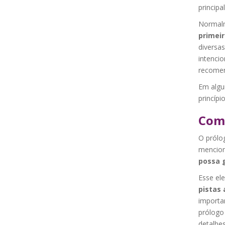
principal
Normal
primei
diversa
intencio
recomen
Em algu
princípi
Como
O prólo
mencion
possa g
Esse el
pistas 
importan
prólogo
detalhe