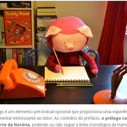
go é um elemento pré-textual opcional que proporciona uma experiê
ntar interessante ao leitor. Ao contrário do prefácio,
o prólogo c
te da história
, podendo ou não seguir a linha cronológica da tram