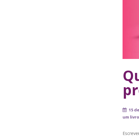
Qu
pr
15 d
um livr
Escrever