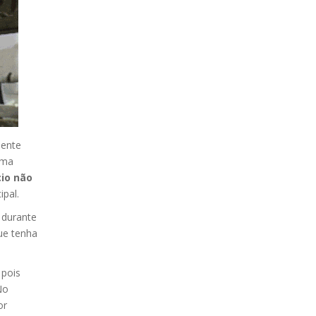
mente
uma
io não
pal.
 durante
ue tenha
 pois
No
or