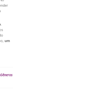
ender
a
o
.
os
do
po,
um
Gêneros