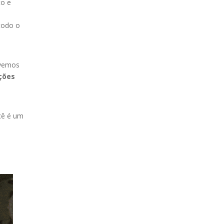
to e
todo o
evemos
ções
cê é um