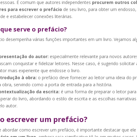
pessoas. É comum que autores independentes
procurem outros co
res para escrever o prefácio
de seu livro, para obter um endosso, 
de e estabelecer conexões literárias.
que serve o prefácio?
cio desempenha várias funções importantes em um livro. Vejamos a
presentação do autor:
especialmente relevante para novos autore
scam conquistar e fidelizar leitores. Nesse caso, é sugerido solicitar
tor mais experiente que endosse o livro.
ntrodução à obra:
o prefácio deve fornecer ao leitor uma ideia do p
 obra, servindo como a porta de entrada para a história.
ontextualização da escrita:
é uma forma de preparar o leitor para
perar do livro, abordando o estilo de escrita e as escolhas narrativas 
lo autor.
 escrever um prefácio?
e abordar como escrever um prefácio, é importante destacar que el
ório em um livro
, embora seja significativo tê-lo em muitos casos.