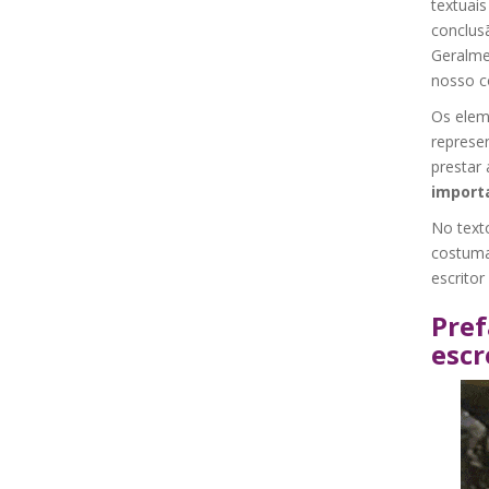
textuais
conclusã
Geralme
nosso c
Os elem
represen
prestar
import
No text
costuma
escritor
Pref
escr