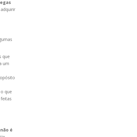
legas
adquirir
lgumas
s que
 a um
ropósito
 o que
feitas
e
não é
 No