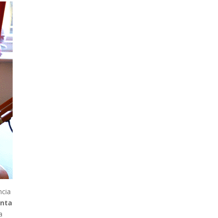
ncia
onta
a