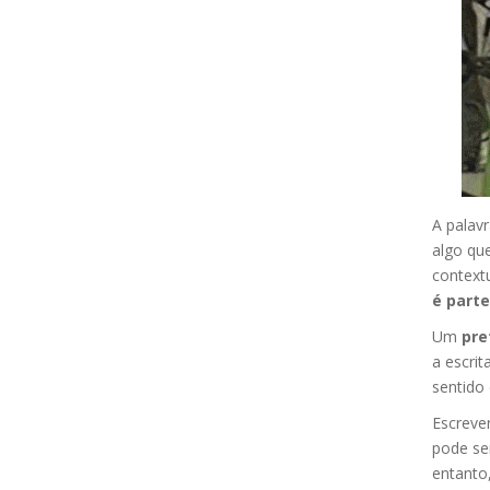
A palavr
algo que
contextu
é parte
Um
pre
a escrit
sentido 
Escrever
pode ser
entanto,