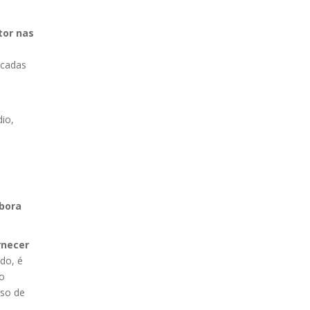
tor nas
,
icadas
io,
mbora
rnecer
do, é
o
sso de