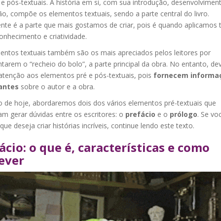
 e pós-textuais. A história em si, com sua introdução, desenvolvimen
o, compõe os elementos textuais, sendo a parte central do livro.
nte é a parte que mais gostamos de criar, pois é quando aplicamos 
onhecimento e criatividade.
entos textuais também são os mais apreciados pelos leitores por
tarem o “recheio do bolo”, a parte principal da obra. No entanto, d
 atenção aos elementos pré e pós-textuais, pois
fornecem informa
antes
sobre o autor e a obra.
o de hoje, abordaremos dois dos vários elementos pré-textuais que
m gerar dúvidas entre os escritores: o
prefácio
e o
prólogo
. Se vo
 que deseja criar histórias incríveis, continue lendo este texto.
ácio: o que é, características e como
ever