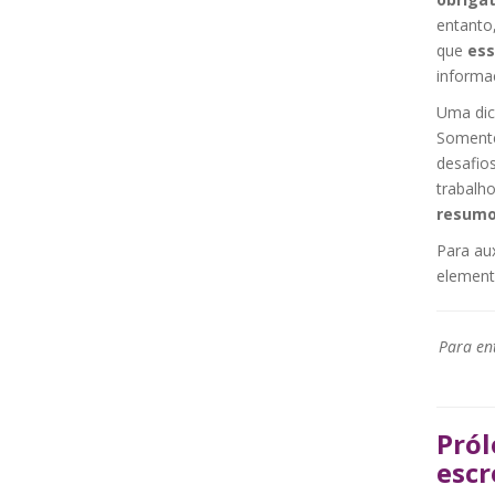
entanto,
que
ess
informa
Uma dic
Somente 
desafio
trabalh
resumo 
Para aux
elemento
Para ent
Pról
escr