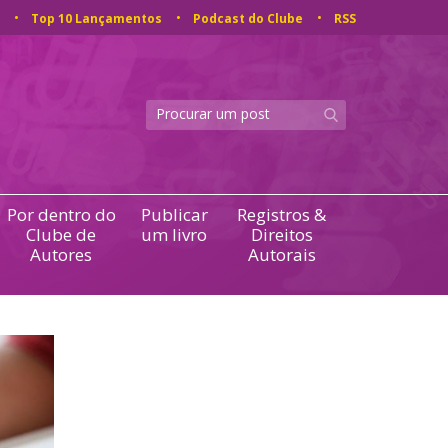
Top 10 Lançamentos
Podcast do Clube
RSS
Por dentro do
Publicar
Registros &
Clube de
um livro
Direitos
Autores
Autorais