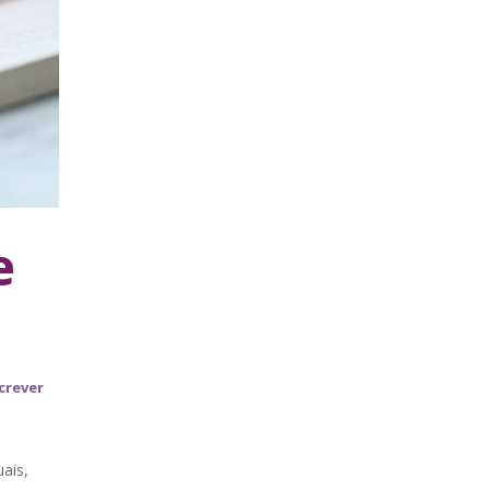
e
crever
ais,