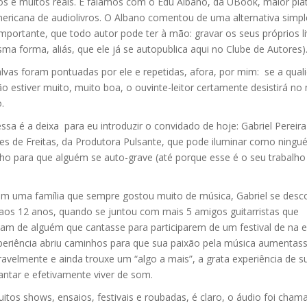
os e muitos reais. E falamos com o Edu Albano, da UBook, maior pl
mericana de audiolivros. O Albano comentou de uma alternativa simpl
portante, que todo autor pode ter à mão: gravar os seus próprios li
a forma, aliás, que ele já se autopublica aqui no Clube de Autores)
lvas foram pontuadas por ele e repetidas, afora, por mim: se a qual
o estiver muito, muito boa, o ouvinte-leitor certamente desistirá no
o.
a é a deixa para eu introduzir o convidado de hoje: Gabriel Pereira
es de Freitas, da Produtora Pulsante, que pode iluminar como ning
ho para que alguém se auto-grave (até porque esse é o seu trabalho
em uma família que sempre gostou muito de música, Gabriel se desc
aos 12 anos, quando se juntou com mais 5 amigos guitarristas que
vam de alguém que cantasse para participarem de um festival de na e
periência abriu caminhos para que sua paixão pela música aumentas
avelmente e ainda trouxe um “algo a mais”, a grata experiência de s
antar e efetivamente viver de som.
itos shows, ensaios, festivais e roubadas, é claro, o áudio foi cha