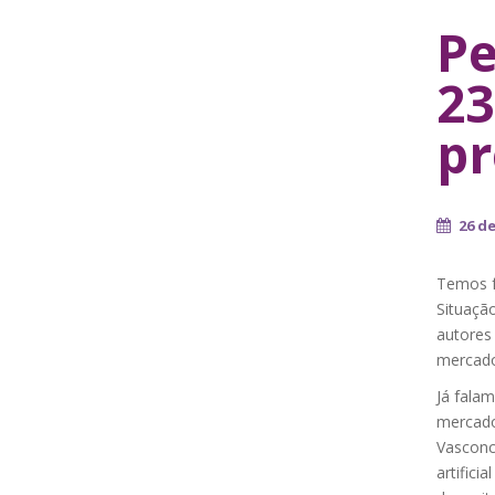
Pe
23
pr
26 d
Temos fe
Situaçã
autores
mercado
Já fala
mercado
Vasconce
artifici