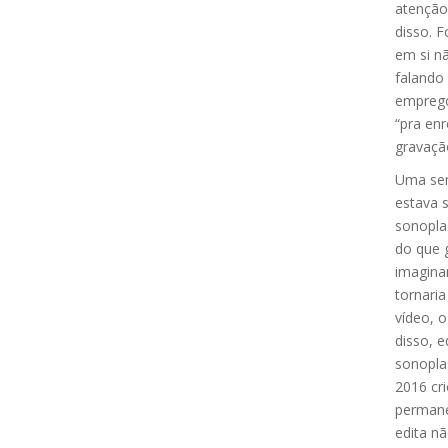
atenção
disso. 
em si nã
falando
emprego
“pra en
gravaçã
Uma sem
estava 
sonoplas
do que 
imagina
tornari
vídeo, 
disso, 
sonopla
2016 cri
permane
edita n