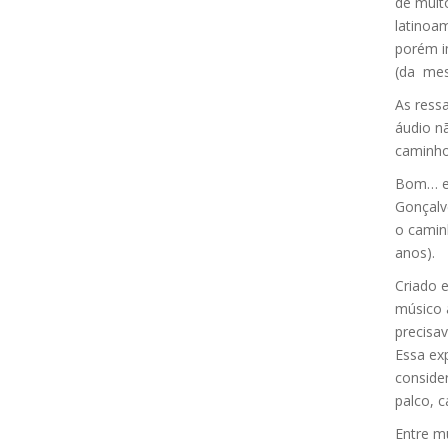
de muit
latinoa
porém im
(da mesm
As ressa
áudio nã
caminh
Bom… ess
Gonçalv
o camin
anos).
Criado 
músico 
precisa
Essa ex
consider
palco, c
Entre mu