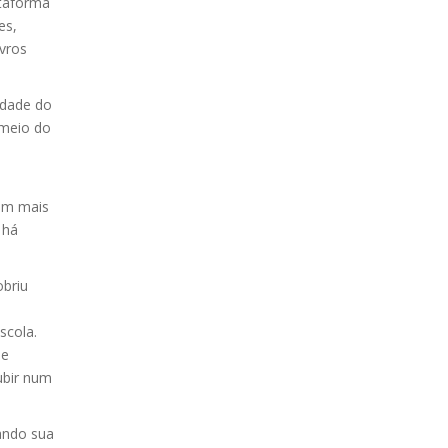
ataforma
es,
vros
.
idade do
 meio do
uém mais
 há
obriu
scola.
se
ubir num
mando sua