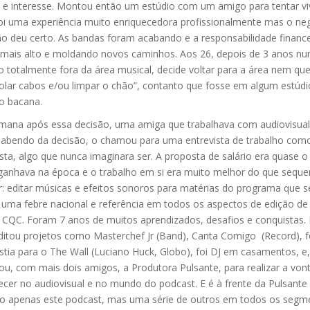
 e interesse. Montou então um estúdio com um amigo para tentar vi
Foi uma experiência muito enriquecedora profissionalmente mas o ne
o deu certo. As bandas foram acabando e a responsabilidade financei
 mais alto e moldando novos caminhos. Aos 26, depois de 3 anos n
 totalmente fora da área musical, decide voltar para a área nem que
rolar cabos e/ou limpar o chão”, contanto que fosse em algum estúdi
o bacana.
ana após essa decisão, uma amiga que trabalhava com audiovisual
sabendo da decisão, o chamou para uma entrevista de trabalho com
ta, algo que nunca imaginara ser. A proposta de salário era quase o 
ganhava na época e o trabalho em si era muito melhor do que seque
r: editar músicas e efeitos sonoros para matérias do programa que s
a uma febre nacional e referência em todos os aspectos de edição de
o CQC. Foram 7 anos de muitos aprendizados, desafios e conquistas.
editou projetos como Masterchef Jr (Band), Canta Comigo (Record), f
stia para o The Wall (Luciano Huck, Globo), foi DJ em casamentos, e
ou, com mais dois amigos, a Produtora Pulsante, para realizar a von
cer no audiovisual e no mundo do podcast. E é à frente da Pulsante 
ão apenas este podcast, mas uma série de outros em todos os segm