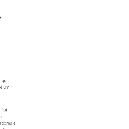
.
u
s que
 é um
 Rui
a
radores e