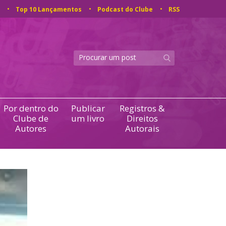
Top 10 Lançamentos
Podcast do Clube
RSS
Por dentro do
Publicar
Registros &
Clube de
um livro
Direitos
Autores
Autorais