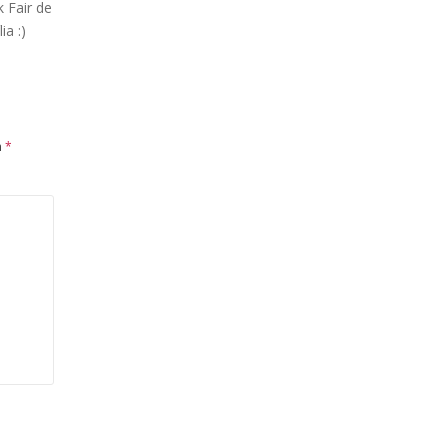
 Fair de
ia :)
m
*