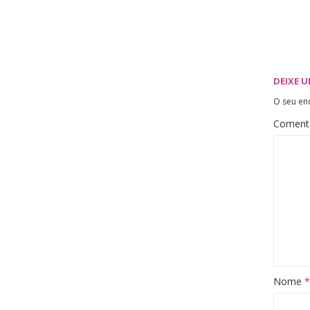
DEIXE 
O seu en
Coment
Nome
*