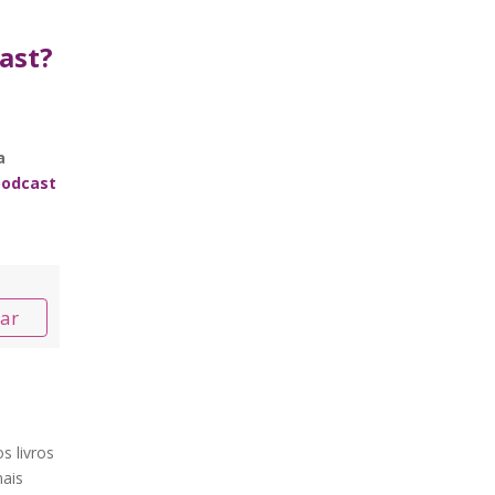
.
ast?
a
podcast
nar
s livros
ais