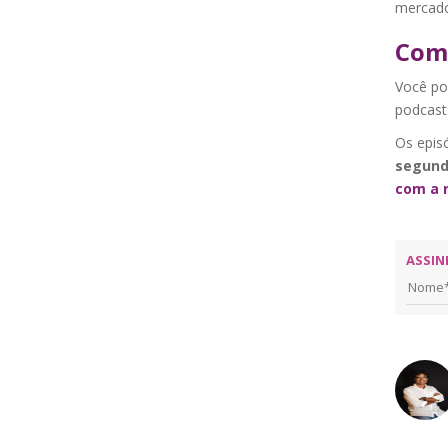
mercado
Como
Você pod
podcast
Os epis
segund
com a r
ASSIN