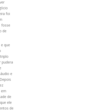
ver
gócio
ra foi
um
 fosse
o de
 e que
o
triplo
r pudera
e
 áudio e
 Depois
ez
, em
tade de
que ele
entos de