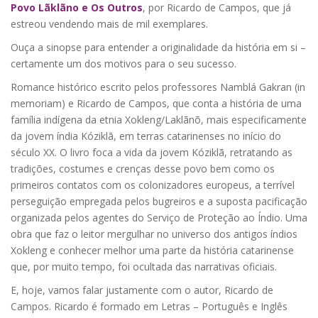
Povo Lãklãno e Os Outros
, por Ricardo de Campos, que já
estreou vendendo mais de mil exemplares.
Ouça a sinopse para entender a originalidade da história em si –
certamente um dos motivos para o seu sucesso.
Romance histórico escrito pelos professores Namblá Gakran (in
memoriam) e Ricardo de Campos, que conta a história de uma
família indígena da etnia Xokleng/Laklãnõ, mais especificamente
da jovem índia Kóziklã, em terras catarinenses no início do
século XX. O livro foca a vida da jovem Kóziklã, retratando as
tradições, costumes e crenças desse povo bem como os
primeiros contatos com os colonizadores europeus, a terrível
perseguição empregada pelos bugreiros e a suposta pacificação
organizada pelos agentes do Serviço de Proteção ao Índio. Uma
obra que faz o leitor mergulhar no universo dos antigos índios
Xokleng e conhecer melhor uma parte da história catarinense
que, por muito tempo, foi ocultada das narrativas oficiais.
E, hoje, vamos falar justamente com o autor, Ricardo de
Campos. Ricardo é formado em Letras – Português e Inglês