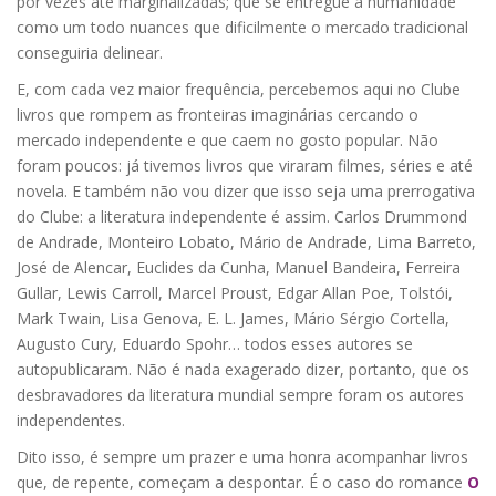
por vezes até marginalizadas; que se entregue à humanidade
como um todo nuances que dificilmente o mercado tradicional
conseguiria delinear.
E, com cada vez maior frequência, percebemos aqui no Clube
livros que rompem as fronteiras imaginárias cercando o
mercado independente e que caem no gosto popular. Não
foram poucos: já tivemos livros que viraram filmes, séries e até
novela. E também não vou dizer que isso seja uma prerrogativa
do Clube: a literatura independente é assim. Carlos Drummond
de Andrade, Monteiro Lobato, Mário de Andrade, Lima Barreto,
José de Alencar, Euclides da Cunha, Manuel Bandeira, Ferreira
Gullar, Lewis Carroll, Marcel Proust, Edgar Allan Poe, Tolstói,
Mark Twain, Lisa Genova, E. L. James, Mário Sérgio Cortella,
Augusto Cury, Eduardo Spohr… todos esses autores se
autopublicaram. Não é nada exagerado dizer, portanto, que os
desbravadores da literatura mundial sempre foram os autores
independentes.
Dito isso, é sempre um prazer e uma honra acompanhar livros
que, de repente, começam a despontar. É o caso do romance
O