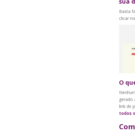
sua d
Basta fa
clicar n
O qu
Nenhuma
gerado 
link de 
todos 
Como