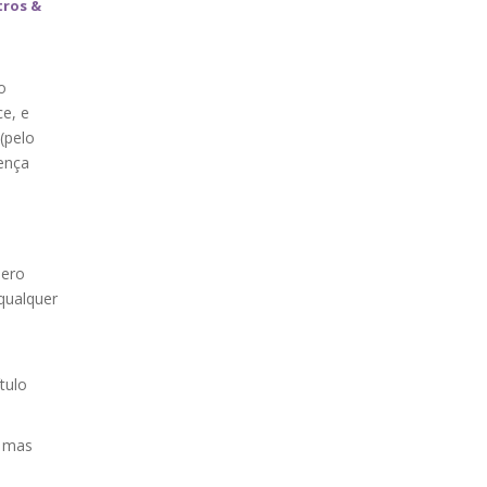
tros &
o
e, e
(pelo
ença
ero
qualquer
tulo
, mas