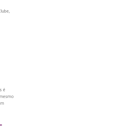
Clube,
s é
o mesmo
 em
L