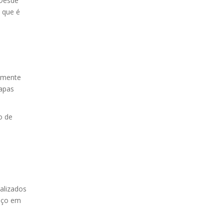
 Desde
, que é
amente
tapas
o de
alizados
eço em