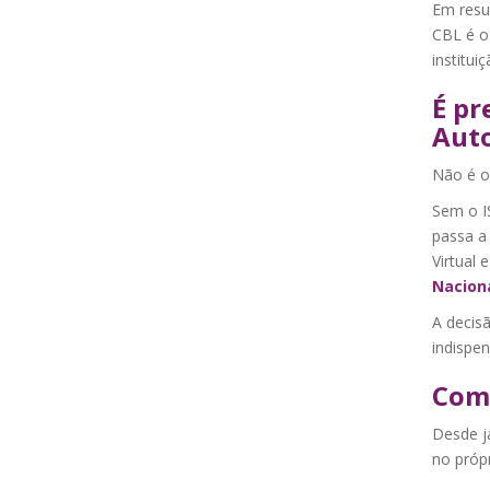
Em res
CBL é o
instituiç
É pr
Aut
Não é o
Sem o I
passa a
Virtual 
Naciona
A decisã
indispen
Como
Desde j
no própr