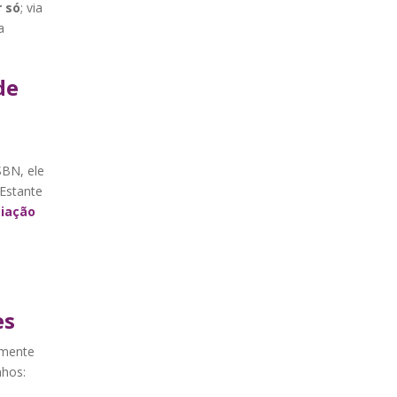
r só
; via
a
de
SBN, ele
 Estante
iação
es
amente
nhos: