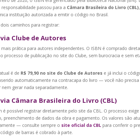
reiro de 2020, o ISBN era gerenciado pela Biblioteca Nacional (BN).
a responsabilidade passou para a
Câmara Brasileira do Livro (CBL)
nica instituição autorizada a emitir o código no Brasil.
dois caminhos para registrar:
via Clube de Autores
 mais prática para autores independentes. O ISBN é comprado diret
 o processo de publicação no site do Clube, sem burocracia e sem e
atual é de
R$ 79,90 no site do Clube de Autores
e já inclui o códig
inserido automaticamente na contracapa do livro — você não precisa
 nem gerar nada separadamente.
via Câmara Brasileira do Livro (CBL)
é possível registrar diretamente pelo site da CBL. O processo exige
o, preenchimento de dados da obra e pagamento. Os valores são atu
camente — consulte sempre o
site oficial da CBL
para conferir o pr
 código de barras é cobrado à parte.