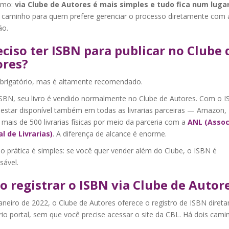
umo:
via Clube de Autores é mais simples e tudo fica num luga
 caminho para quem prefere gerenciar o processo diretamente com 
ão.
eciso ter ISBN para publicar no Clube 
ores?
brigatório, mas é altamente recomendado.
SBN, seu livro é vendido normalmente no Clube de Autores. Com o I
 estar disponível também em todas as livrarias parceiras — Amazon,
e mais de 500 livrarias físicas por meio da parceria com a
ANL (Assoc
l de Livrarias)
. A diferença de alcance é enorme.
o prática é simples: se você quer vender além do Clube, o ISBN é
sável.
 registrar o ISBN via Clube de Autor
aneiro de 2022, o Clube de Autores oferece o registro de ISBN diret
io portal, sem que você precise acessar o site da CBL. Há dois cami