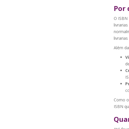
Por 
O ISBN é
livraria
normalm
livraria
Além da 
Vi
de
C
IS
P
c
Como o 
ISBN qu
Quan