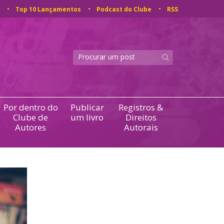
Top 10 Lançamentos
Podcast do Clube
RSS
Por dentro do
Publicar
Registros &
Clube de
um livro
Direitos
Autores
Autorais