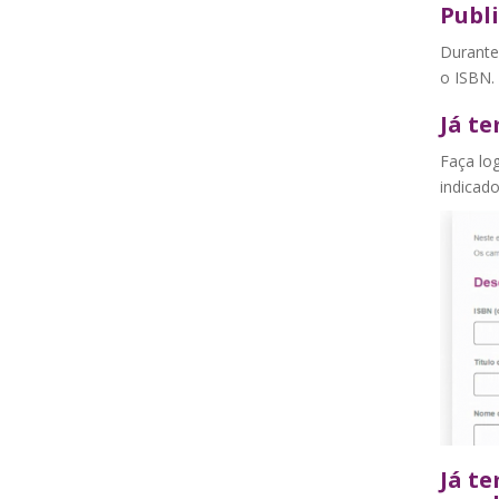
Publ
Durante
o ISBN. 
Já te
Faça log
indicado
Já te