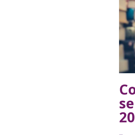
Co
se
20