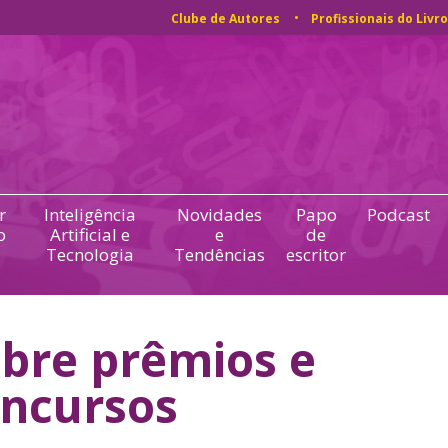
Clube de Autores
Profissionais do Livro
r
Inteligência
Novidades
Papo
Podcast
o
Artificial e
e
de
Tecnologia
Tendências
escritor
bre prêmios e
ncursos