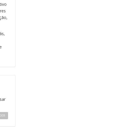
tivo
res
ção,
ás,
e
sar
DER