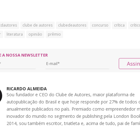
cdautores
clube de autores
clubedeautores
concurso
crítica
crític
r
literatura
opinião
prêmio
E A NOSSA NEWSLETTER
Assi
RICARDO ALMEIDA
Sou fundador e CEO do Clube de Autores, maior plataforma de
autopublicação do Brasil e que hoje responde por 27% de todos o
anualmente publicados no país. Premiado como empreendedor m
inovador do mundo no segmento de publishing pela London Book
2014, sou também escritor, triatleta e, acima de tudo, pai de famíl