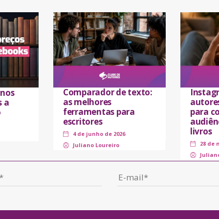
Comparador de texto:
Instag
 nos
as melhores
autores
s a
ferramentas para
para co
o
escritores
audiên
livros
4 de junho de 2026
28 de 
Juliano Loureiro
Julian