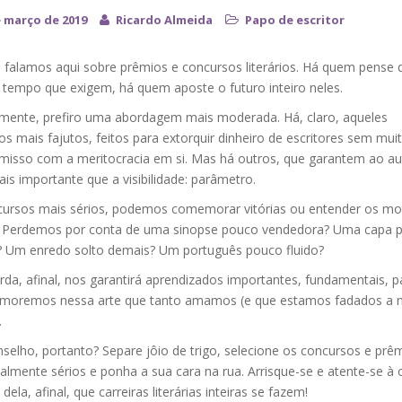
e março de 2019
Ricardo Almeida
Papo de escritor
á falamos aqui sobre prêmios e concursos literários. Há quem pense
 tempo que exigem, há quem aposte o futuro inteiro neles.
mente, prefiro uma abordagem mais moderada. Há, claro, aqueles
s mais fajutos, feitos para extorquir dinheiro de escritores sem mui
isso com a meritocracia em si. Mas há outros, que garantem ao au
is importante que a visibilidade: parâmetro.
ursos mais sérios, podemos comemorar vitórias ou entender os mo
. Perdemos por conta de uma sinopse pouco vendedora? Uma capa 
a? Um enredo solto demais? Um português pouco fluido?
da, afinal, nos garantirá aprendizados importantes, fundamentais, p
imoremos nessa arte que tanto amamos (e que estamos fadados a 
.
selho, portanto? Separe jôio de trigo, selecione os concursos e prê
ealmente sérios e ponha a sua cara na rua. Arrisque-se e atente-se à 
 dela, afinal, que carreiras literárias inteiras se fazem!