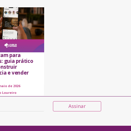
ram para
: guia prático
nstruir
cia e vender
maio de 2026
o Loureiro
Assinar