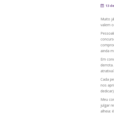
13 d
Muito j
valem o
Pessoal
concurso
comprom
ainda ma
Em conc
derrota
atrativ
Cada per
nos apr
dedicar)
Meu con
julgar r
alheia: é