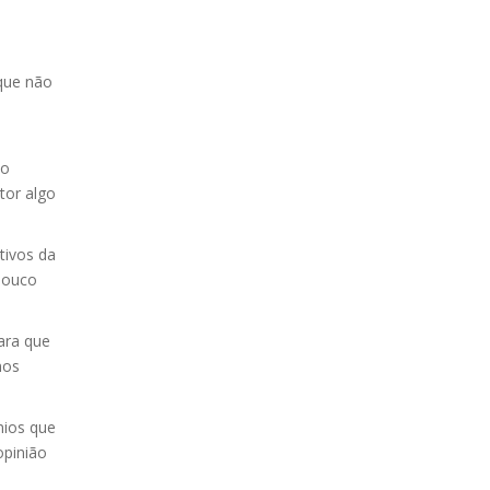
 que não
to
tor algo
tivos da
pouco
ara que
nos
mios que
opinião