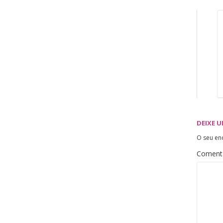
DEIXE 
O seu en
Coment