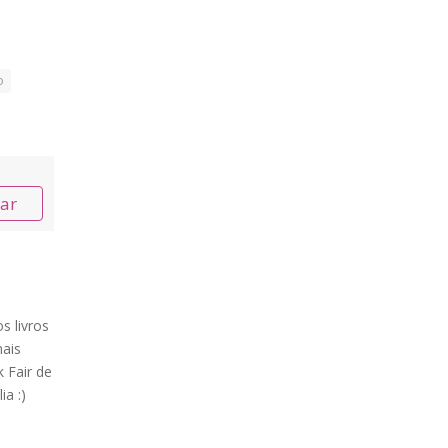
o
nar
s livros
ais
 Fair de
ia :)