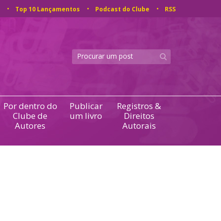
Top 10 Lançamentos
Podcast do Clube
RSS
Por dentro do
Publicar
Registros &
Clube de
um livro
Direitos
Autores
Autorais