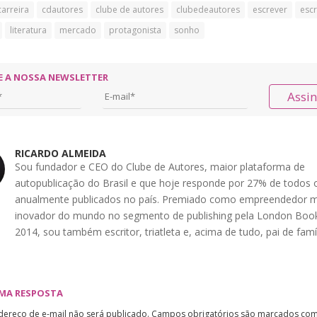
carreira
cdautores
clube de autores
clubedeautores
escrever
escr
literatura
mercado
protagonista
sonho
E A NOSSA NEWSLETTER
Assi
RICARDO ALMEIDA
Sou fundador e CEO do Clube de Autores, maior plataforma de
autopublicação do Brasil e que hoje responde por 27% de todos o
anualmente publicados no país. Premiado como empreendedor m
inovador do mundo no segmento de publishing pela London Book
2014, sou também escritor, triatleta e, acima de tudo, pai de famíl
UMA RESPOSTA
dereço de e-mail não será publicado.
Campos obrigatórios são marcados co