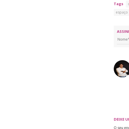
Tags
espaço
ASSIN
DEIXE 
O seu en