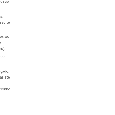
cks da
os
sso te
textos –
e
u).
dade
nçado.
as até
 sonho