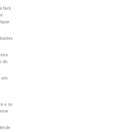
fácil.
ue
lquer
itantes
eira
s do
s em
te e se
breve
 desde