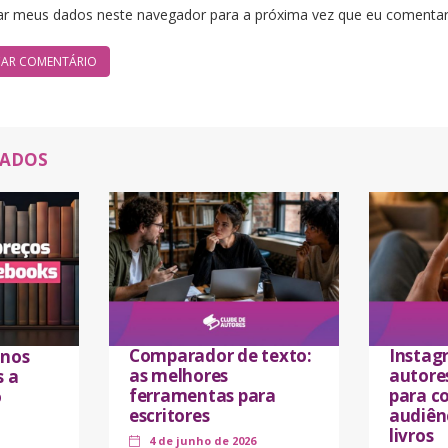
ar meus dados neste navegador para a próxima vez que eu comentar
NADOS
Comparador de texto:
Instag
 nos
as melhores
autores
s a
ferramentas para
para co
o
escritores
audiên
livros
4 de junho de 2026