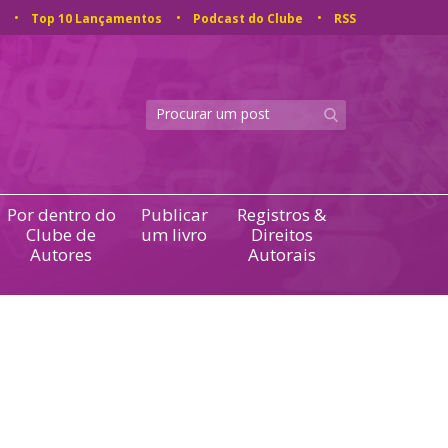
Top 10 Lançamentos
Podcast do Clube
RSS
Por dentro do
Publicar
Registros &
Clube de
um livro
Direitos
Autores
Autorais