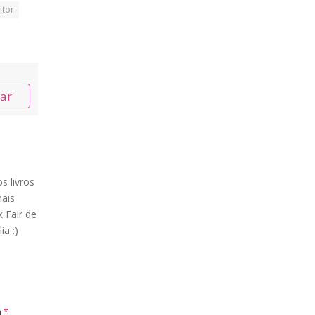
itor
nar
s livros
ais
 Fair de
ia :)
m
*