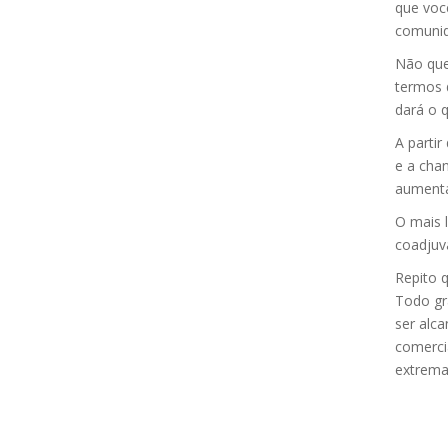
que voc
comunid
Não que
termos 
dará o 
A partir
e a cha
aumenta
O mais 
coadjuva
Repito q
Todo gr
ser alca
comerci
extrema