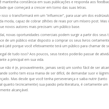
ê mantenha constância em suas publicações e responda aos feedba
ade que começará a crescer em torno das suas letras.
 isso o transformará em um “influencer”, para usar um dos esdrúxul
da moda, capaz de cobrar zilhões de reais por um mísero post. Mas i
que novos autores mais precisam: um público base.
 daí, novas oportunidades comerciais podem surgir a partir dos seus 
nce de um público estar disposto a comprar os seus livros certament
rá (até porque você efetivamente terá um público para chamar de se
legal de tudo isso? Aos poucos, seus textos poderão passar de ativi
nte a principal em sua vida.
ue não é (e, provavelmente, jamais será) um sonho fácil de ser alca
ande sonho tem essa mania de ser difícil, de demandar suor e lágrim
nçado. Mas desde que você tenha perseverança e saiba nutrir (tanto
al quanto tecnicamente) sua paixão pela literatura, é certamente um
mente alcançável.