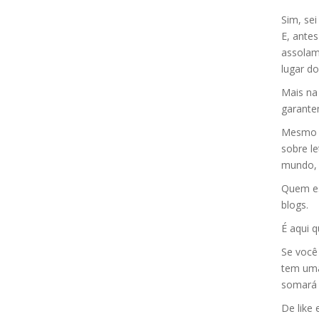
Sim, sei
E, ante
assolam 
lugar d
Mais na 
garante
Mesmo a
sobre l
mundo, 
Quem esc
blogs.
É aqui q
Se você 
tem uma
somará u
De like