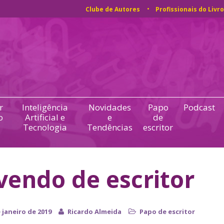
Clube de Autores
Profissionais do Livro
r
Inteligência
Novidades
Papo
Podcast
o
Artificial e
e
de
Tecnologia
Tendências
escritor
vendo de escritor
 janeiro de 2019
Ricardo Almeida
Papo de escritor