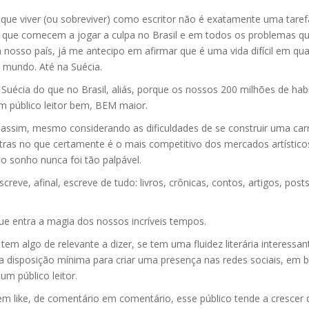
 que viver (ou sobreviver) como escritor não é exatamente uma tarefa 
s que comecem a jogar a culpa no Brasil e em todos os problemas q
nosso país, já me antecipo em afirmar que é uma vida difícil em qua
o mundo. Até na Suécia.
Suécia do que no Brasil, aliás, porque os nossos 200 milhões de hab
m público leitor bem, BEM maior.
ssim, mesmo considerando as dificuldades de se construir uma carr
etras no que certamente é o mais competitivo dos mercados artístico
o sonho nunca foi tão palpável.
reve, afinal, escreve de tudo: livros, crônicas, contos, artigos, post
ue entra a magia dos nossos incríveis tempos.
tem algo de relevante a dizer, se tem uma fluidez literária interessan
 disposição mínima para criar uma presença nas redes sociais, em 
m público leitor.
 em like, de comentário em comentário, esse público tende a crescer