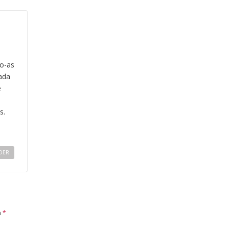
o-as
ada
e
s.
DER
m
*