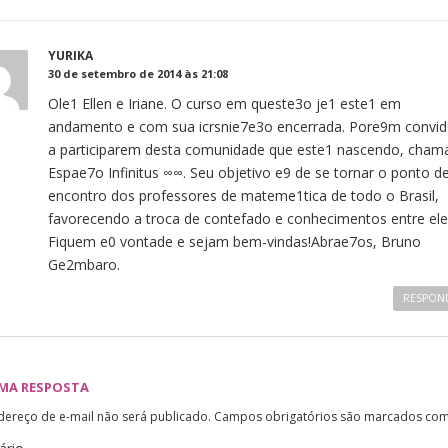
YURIKA
30 de setembro de 2014 às 21:08
Ole1 Ellen e Iriane. O curso em queste3o je1 este1 em
andamento e com sua icrsnie7e3o encerrada. Pore9m convid
a participarem desta comunidade que este1 nascendo, cham
Espae7o Infinitus ∞∞. Seu objetivo e9 de se tornar o ponto d
encontro dos professores de mateme1tica de todo o Brasil,
favorecendo a troca de contefado e conhecimentos entre ele
Fiquem e0 vontade e sejam bem-vindas!Abrae7os, Bruno
Ge2mbaro.
RESPON
UMA RESPOSTA
dereço de e-mail não será publicado.
Campos obrigatórios são marcados co