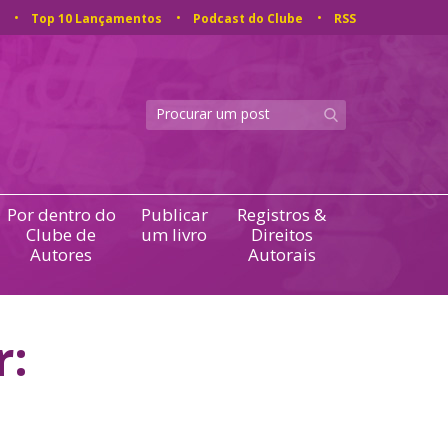
Top 10 Lançamentos
Podcast do Clube
RSS
Por dentro do
Publicar
Registros &
Clube de
um livro
Direitos
Autores
Autorais
r: