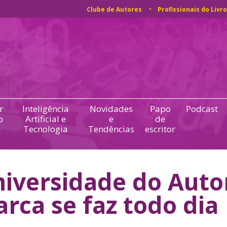
Clube de Autores
Profissionais do Livro
r
Inteligência
Novidades
Papo
Podcast
o
Artificial e
e
de
Tecnologia
Tendências
escritor
iversidade do Auto
rca se faz todo dia