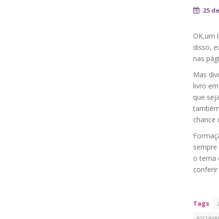
25 de
OK,um li
disso, 
nas pági
Mas div
livro em
que seja
também 
chance 
Formaçã
sempre p
o tema 
conferi
Tags
escreve