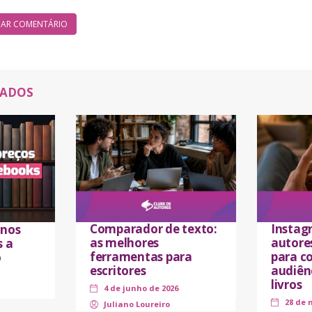
NADOS
Comparador de texto:
Instag
 nos
as melhores
autores
s a
ferramentas para
para co
o
escritores
audiên
livros
4 de junho de 2026
28 de 
Juliano Loureiro