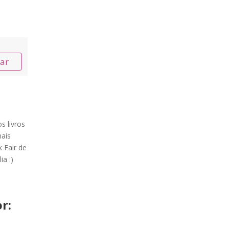
nar
s livros
ais
 Fair de
ia :)
r: