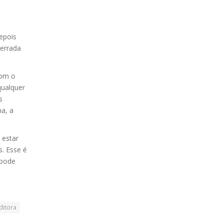
Depois
cerrada
com o
qualquer
s
a, a
 estar
s. Esse é
 pode
ditora