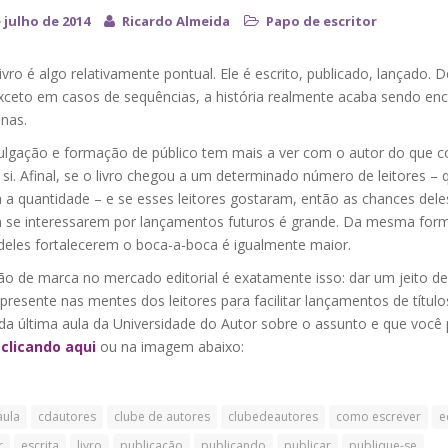
 julho de 2014
Ricardo Almeida
Papo de escritor
vro é algo relativamente pontual. Ele é escrito, publicado, lançado. 
exceto em casos de sequências, a história realmente acaba sendo en
nas.
ulgação e formação de público tem mais a ver com o autor do que 
 si. Afinal, se o livro chegou a um determinado número de leitores – 
 a quantidade – e se esses leitores gostaram, então as chances dele
se interessarem por lançamentos futuros é grande. Da mesma form
deles fortalecerem o boca-a-boca é igualmente maior.
o de marca no mercado editorial é exatamente isso: dar um jeito de
resente nas mentes dos leitores para facilitar lançamentos de título
da última aula da Universidade do Autor sobre o assunto e que você
r
clicando aqui
ou na imagem abaixo:
aula
cdautores
clube de autores
clubedeautores
como escrever
e
r
escrita
livro
publicação
publicando
publicar
publique-se