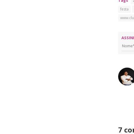
Tags
festa
www.clu
ASSIN
7 co