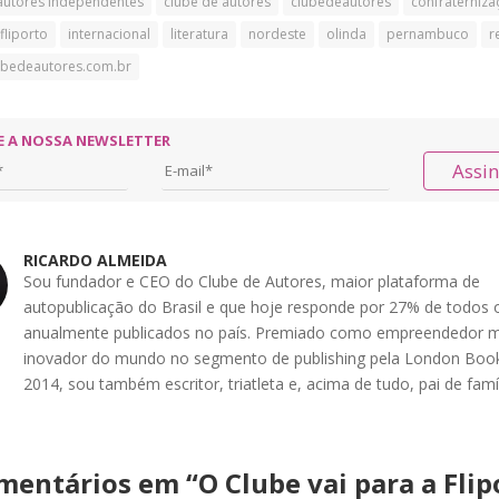
autores independentes
clube de autores
clubedeautores
confraterniza
fliporto
internacional
literatura
nordeste
olinda
pernambuco
r
bedeautores.com.br
E A NOSSA NEWSLETTER
Assi
RICARDO ALMEIDA
Sou fundador e CEO do Clube de Autores, maior plataforma de
autopublicação do Brasil e que hoje responde por 27% de todos o
anualmente publicados no país. Premiado como empreendedor m
inovador do mundo no segmento de publishing pela London Book
2014, sou também escritor, triatleta e, acima de tudo, pai de famíl
mentários em “
O Clube vai para a Flip