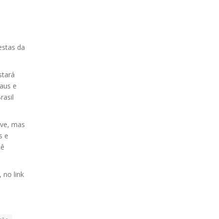
estas da
stará
aus e
rasil
eve, mas
s e
cê
, no link