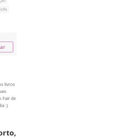
ção
ecife
nar
s livros
ais
 Fair de
ia :)
orto,