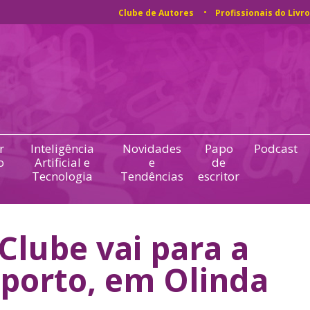
Clube de Autores
Profissionais do Livro
r
Inteligência
Novidades
Papo
Podcast
o
Artificial e
e
de
Tecnologia
Tendências
escritor
Clube vai para a
iporto, em Olinda