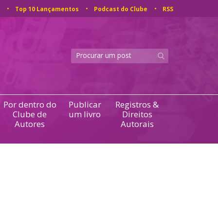
Top 10 Lançamentos
Podcast do Clube
RSS
Por dentro do
Publicar
Registros &
Clube de
um livro
Direitos
Autores
Autorais