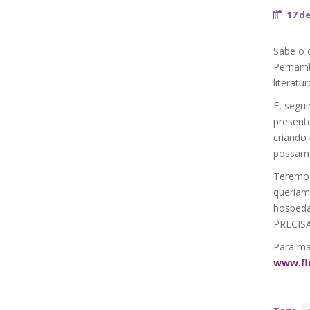
17 d
Sabe o 
Pernamb
literatu
E, segu
present
criando
possam s
Teremos
queríam
hospeda
PRECISA 
Para ma
www.fl