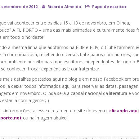
e setembro de 2012
Ricardo Almeida
Papo de escritor
que vai acontecer entre os dias 15 a 18 de novembro, em Olinda,
uco? A FLIPORTO – uma das mais animadas e culturalmente ricas f
ra em todo o nordeste!
indo a mesma linha que adotamos na FLIP e FLIV, o Clube também e
e lá com uma casa, recebendo diversos bate-papos com autores, sar
 um ambiente perfeito para que escritores independentes de todo o B
e conhecer, trocar experiências e confraternizar.
 mais detalhes postados aqui no blog e em nosso Facebook em br
os já deixar todos informados aqui para reservar as datas, passagen
gem: em novembro, Olinda será a capital nacional da literatura e vo
estar lá com a gente ;-)
is informações, acesse diretamente o site do evento,
clicando aqui
iporto.net
ou na imagem abaixo!