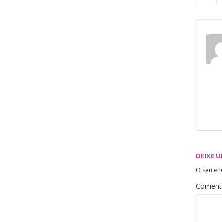
DEIXE 
O seu en
Coment