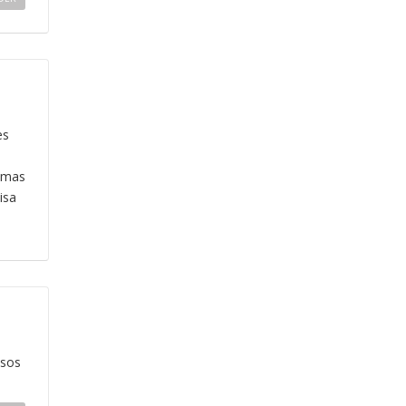
es
, mas
isa
ssos