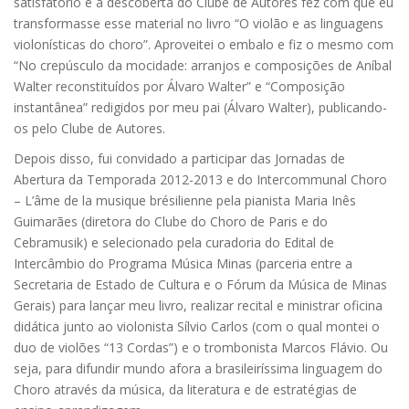
satisfatório e a descoberta do Clube de Autores fez com que eu
transformasse esse material no livro “O violão e as linguagens
violonísticas do choro”. Aproveitei o embalo e fiz o mesmo com
“No crepúsculo da mocidade: arranjos e composições de Aníbal
Walter reconstituídos por Álvaro Walter” e “Composição
instantânea” redigidos por meu pai (Álvaro Walter), publicando-
os pelo Clube de Autores.
Depois disso, fui convidado a participar das Jornadas de
Abertura da Temporada 2012-2013 e do Intercommunal Choro
– L’âme de la musique brésilienne pela pianista Maria Inês
Guimarães (diretora do Clube do Choro de Paris e do
Cebramusik) e selecionado pela curadoria do Edital de
Intercâmbio do Programa Música Minas (parceria entre a
Secretaria de Estado de Cultura e o Fórum da Música de Minas
Gerais) para lançar meu livro, realizar recital e ministrar oficina
didática junto ao violonista Sílvio Carlos (com o qual montei o
duo de violões “13 Cordas”) e o trombonista Marcos Flávio. Ou
seja, para difundir mundo afora a brasileiríssima linguagem do
Choro através da música, da literatura e de estratégias de