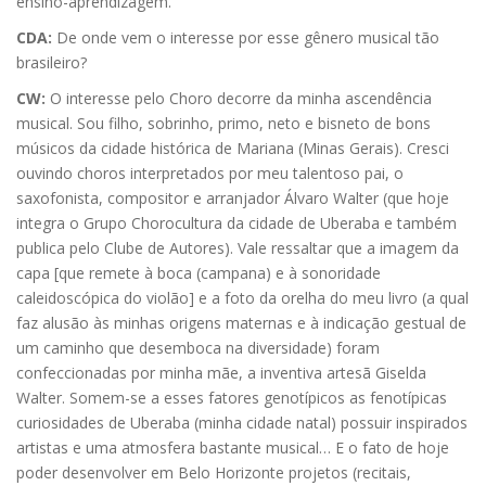
ensino-aprendizagem.
CDA:
De onde vem o interesse por esse gênero musical tão
brasileiro?
CW:
O interesse pelo Choro decorre da minha ascendência
musical. Sou filho, sobrinho, primo, neto e bisneto de bons
músicos da cidade histórica de Mariana (Minas Gerais). Cresci
ouvindo choros interpretados por meu talentoso pai, o
saxofonista, compositor e arranjador Álvaro Walter (que hoje
integra o Grupo Chorocultura da cidade de Uberaba e também
publica pelo Clube de Autores). Vale ressaltar que a imagem da
capa [que remete à boca (campana) e à sonoridade
caleidoscópica do violão] e a foto da orelha do meu livro (a qual
faz alusão às minhas origens maternas e à indicação gestual de
um caminho que desemboca na diversidade) foram
confeccionadas por minha mãe, a inventiva artesã Giselda
Walter. Somem-se a esses fatores genotípicos as fenotípicas
curiosidades de Uberaba (minha cidade natal) possuir inspirados
artistas e uma atmosfera bastante musical… E o fato de hoje
poder desenvolver em Belo Horizonte projetos (recitais,