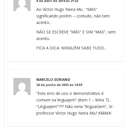
8 de abril de 2014 às 21:53
Ao Víctor Hugo Neira Mu : “MAS”
significando porém – contudo, não tem
acento..
NÃO SE ESCREVE “MÁS” E SIM “MAS”, sem
acento..
FICA A DICA: NINGUÉM SABE TUDO..
MARCELO SORIANO
26 de junho de 2015 às 14:59
“Este erro de uso o demonstrativo é
comum na linguajem” (item 1 – linha 7)…
“LinguaJem”??? Não seria “linguaGem”, Sr.
professor Víctor Hugo Neira Mu? KkkkkK