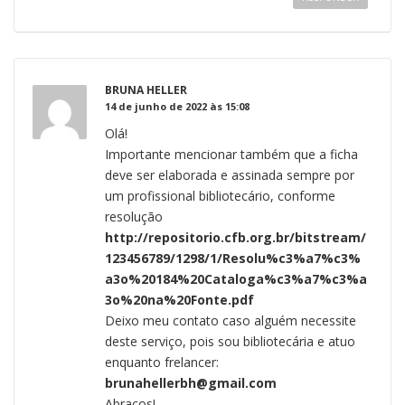
BRUNA HELLER
14 de junho de 2022 às 15:08
Olá!
Importante mencionar também que a ficha
deve ser elaborada e assinada sempre por
um profissional bibliotecário, conforme
resolução
http://repositorio.cfb.org.br/bitstream/
123456789/1298/1/Resolu%c3%a7%c3%
a3o%20184%20Cataloga%c3%a7%c3%a
3o%20na%20Fonte.pdf
Deixo meu contato caso alguém necessite
deste serviço, pois sou bibliotecária e atuo
enquanto frelancer:
brunahellerbh@gmail.com
Abraços!