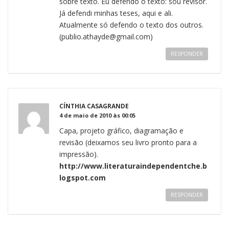
sobre texto. Eu defendo o texto: sou revisor.
Já defendi minhas teses, aqui e ali.
Atualmente só defendo o texto dos outros.
(publio.athayde@gmail.com)
RESPONDER
CÍNTHIA CASAGRANDE
4 de maio de 2010 às 00:05
Capa, projeto gráfico, diagramação e
revisão (deixamos seu livro pronto para a
impressão).
http://www.literaturaindependentche.b
logspot.com
RESPONDER