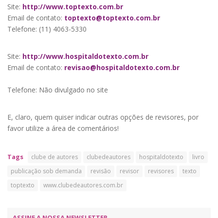
Site:
http://www.toptexto.com.br
Email de contato:
toptexto@toptexto.com.br
Telefone:
(11) 4063-5330
Site:
http://www.hospitaldotexto.com.br
Email de contato:
revisao@hospitaldotexto.com.br
Telefone: Não divulgado no site
E, claro, quem quiser indicar outras opções de revisores, por
favor utilize a área de comentários!
Tags
clube de autores
clubedeautores
hospitaldotexto
livro
publicação sob demanda
revisão
revisor
revisores
texto
toptexto
www.clubedeautores.com.br
ASSINE A NOSSA NEWSLETTER