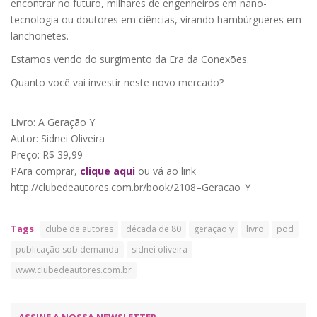
encontrar no futuro, milhares de engenheiros em nano-
tecnologia ou doutores em ciências, virando hambúrgueres em
lanchonetes.
Estamos vendo do surgimento da Era da Conexões.
Quanto você vai investir neste novo mercado?
Livro: A Geração Y
Autor: Sidnei Oliveira
Preço: R$ 39,99
PAra comprar,
clique aqui
ou vá ao link
http://clubedeautores.com.br/book/2108–Geracao_Y
Tags
clube de autores
década de 80
geraçao y
livro
pod
publicação sob demanda
sidnei oliveira
www.clubedeautores.com.br