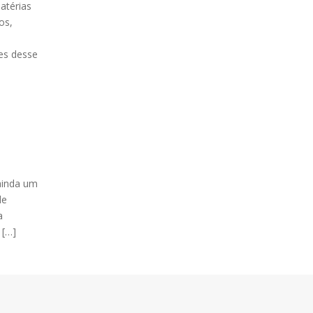
atérias
os,
es desse
ainda um
de
a
 […]