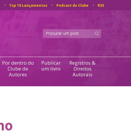
Top 10 Lançamentos
Podcast do Clube
RSS
Por dentro do
Publicar
Registros &
Clube de
um livro
Direitos
Autores
Autorais
no