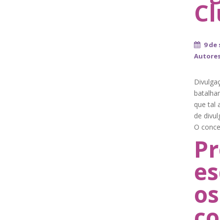
Cl
9 de
Autore
Divulga
batalham
que tal 
de divul
O conce
Pr
es
os
co