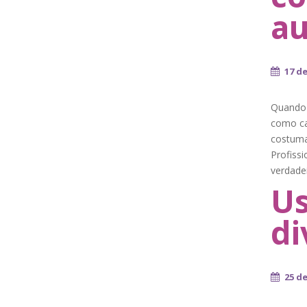
au
17 d
Quando u
como cap
costuma
Profissi
verdade
Us
di
25 d