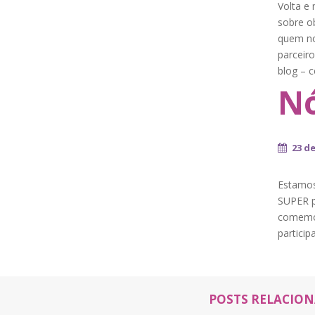
Volta e 
sobre o
quem no
parceir
blog – c
Nó
23 d
Estamos
SUPER p
comemor
particip
POSTS RELACIO