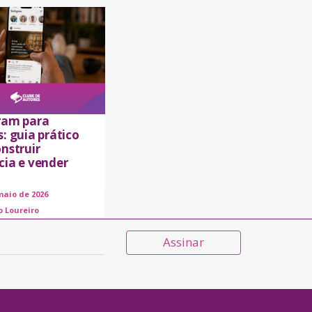
ram para
: guia prático
nstruir
cia e vender
maio de 2026
o Loureiro
Assinar