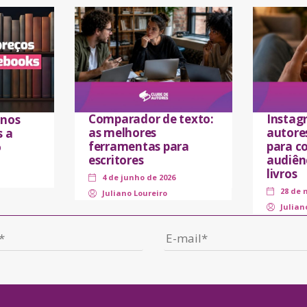
Comparador de texto:
Instag
 nos
as melhores
autores
s a
ferramentas para
para co
o
escritores
audiên
livros
4 de junho de 2026
28 de 
Juliano Loureiro
Julian