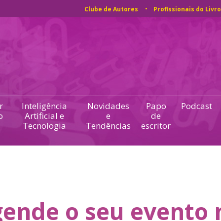
Clube de Autores
Profissionais do Livro
r
Inteligência
Novidades
Papo
Podcast
o
Artificial e
e
de
Tecnologia
Tendências
escritor
ende o seu evento 