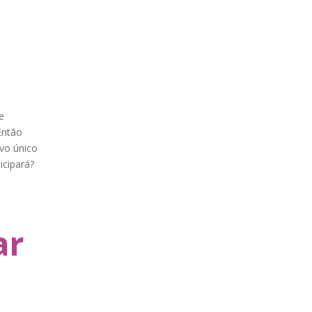
e
Então
ivo único
icipará?
ar