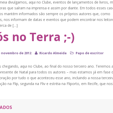
meia divulgamos, aqui no Clube, eventos de lançamentos de livros, m
bras que saíram na imprensa e assim por diante. Em todos esses cas
s mantém informados são sempre os próprios autores que, como
os, nos informam de datas e eventos que podem encontrar nos leitor
erca de […]
s no Terra ;-)
e novembro de 2012
Ricardo Almeida
Papo de escritor
 chegando, aqui no Clube, ao final do nosso terceiro ano. Teremos 
resente de Natal para todos os autores – mas estamos já em fase 
ação por tudo o que aconteceu esse ano, incluindo a nossa terceir
ação na Flip, segunda na Fliv e estréia na Fliporto, em Recife, que nos
NADOS