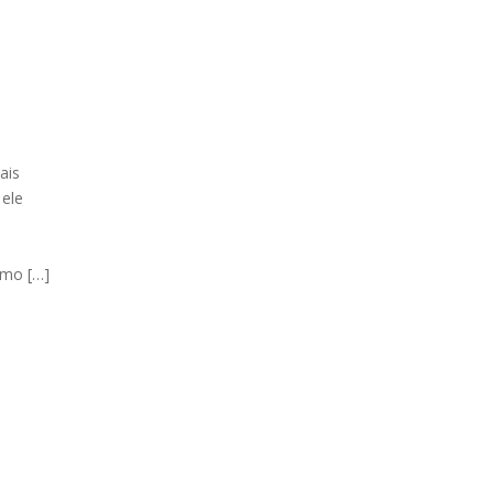
ais
 ele
smo […]