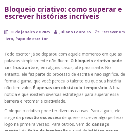
Bloqueio criativo: como superar e
escrever histórias incríveis
30 de janeiro de 2025
Juliano Loureiro
Escrever um
,
livro
Papo de escritor
Todo escritor já se deparou com aquele momento em que as
palavras simplesmente não fluem.
O bloqueio criativo pode
ser frustrante
e, em alguns casos, até paralisante. No
entanto, ele faz parte do processo de escrita e não significa, de
forma alguma, que você perdeu o talento ou que sua história
não tem valor.
É apenas um obstáculo temporário
. A boa
notícia é que existem diversas estratégias para superar essa
barreira e retomar a criatividade.
O bloqueio criativo pode ter diversas causas. Para alguns, ele
surge da
pressão excessiva
de querer escrever algo perfeito
logo na primeira versão. Para outros, vem do
cansaço
mental
, da
falta de inspiração
ou até de
hábitos pouco