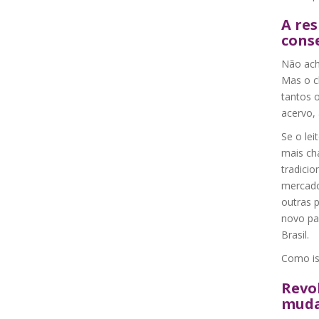
A res
cons
Não ach
Mas o c
tantos o
acervo, 
Se o lei
mais ch
tradici
mercado
outras 
novo pa
Brasil.
Como is
Revo
muda