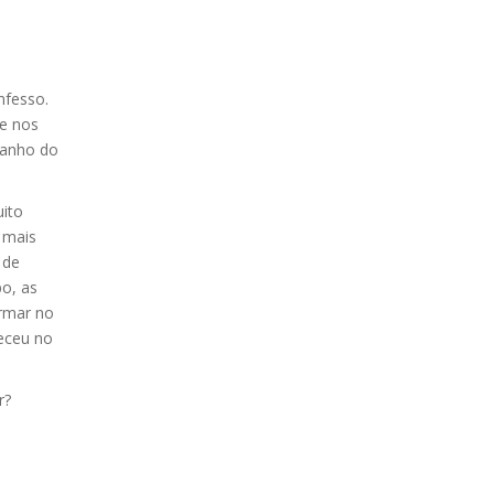
nfesso.
ue nos
manho do
uito
 mais
 de
o, as
ormar no
eceu no
r?