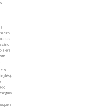
es
 a
ileiro,
coradas
ssário
is era
com
.
 e o
nglés).
o
zado
nseguia
naquela