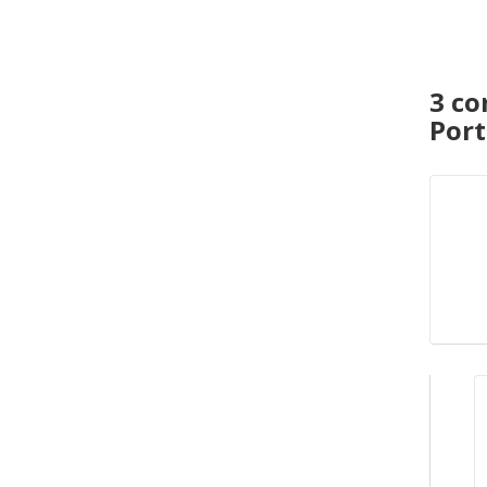
3 co
Port