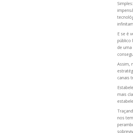
Simples:
impensá
tecnoló
infinita
E se é 
público
de uma 
consegu
Assim, 
estraté
canais t
Estabel
mais cl
estabele
Traçand
nos tem
perambu
sobrevi