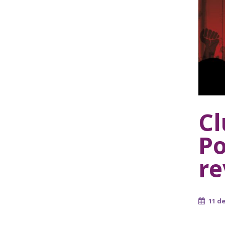
Cl
Po
re
11 d