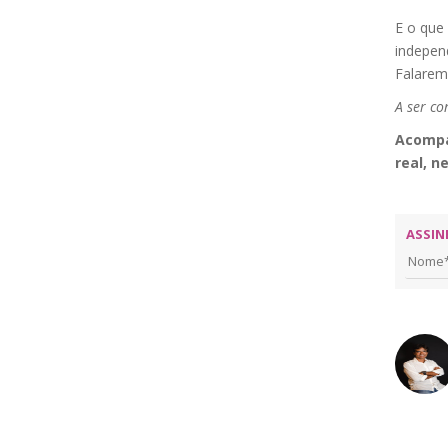
E o que 
indepen
Falarem
A ser co
Acompa
real, n
ASSIN