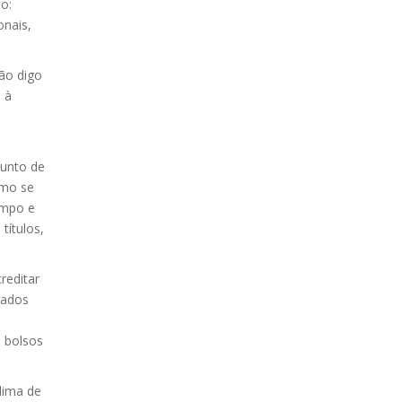
o:
onais,
não digo
 à
junto de
omo se
empo e
títulos,
reditar
rados
 bolsos
lima de