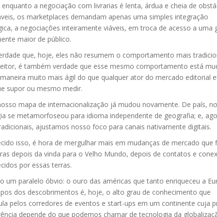
 enquanto a negociação com livrarias é lenta, árdua e cheia de obstá
veis, os marketplaces demandam apenas uma simples integração
gica, a negociações inteiramente viáveis, em troca de acesso a uma
mente maior de público.
verdade que, hoje, eles não resumem o comportamento mais tradicio
 leitor, é também verdade que esse mesmo comportamento está m
maneira muito mais ágil do que qualquer ator do mercado editorial 
e supor ou mesmo medir.
nosso mapa de internacionalização já mudou novamente. De país, n
gia se metamorfoseou para idioma independente de geografia; e, ago
radicionais, ajustamos nosso foco para canais nativamente digitais.
ecido isso, é hora de mergulhar mais em mudanças de mercado que 
aras depois da vinda para o Velho Mundo, depois de contatos e cone
cidos por essas terras.
o um paralelo óbvio: o ouro das américas que tanto enriqueceu a Eu
pos dos descobrimentos é, hoje, o alto grau de conhecimento que
la pelos corredores de eventos e start-ups em um continente cuja p
vência depende do que podemos chamar de tecnologia da globalizaç