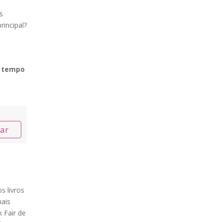
s
incipal?
m tempo
nar
s livros
ais
 Fair de