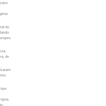
culos
 gama
nal do
udando
europeu
ossa
ra, de
ficaram
xões
ropa
rópria
ão.