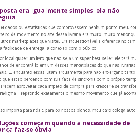
posta era igualmente simples: ela não
eguia.
ei dados ou estatísticas que comprovassem nenhum ponto meu, co
heiro de movimento no site dessa livraria era muito, muito menor q
utros marketplaces que visitei. Era inquestionável a diferença no ta
a facilidade de entrega, a conexão com o público.
tor local quiser um livro que não seja um super best-seller, ele terá m
ance de encontrá-lo em um desses marketplaces do que nas livrarias
onais. E, enquanto essas lutam arduamente para não enxergar o tanto
 que estão perdendo com sua falta de sincronia com o próprio temp
parecem aproveitar cada ímpeto de compra para crescer e se transf
radigma – repetindo exatamente o mesmo movimento que já acont
so importa para nós e para os nossos planos, meu caro colega auto
luções começam quando a necessidade de
nça faz-se óbvia