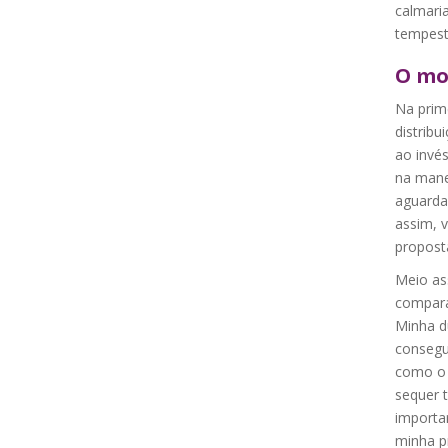
calmaria
tempest
O mo
Na prime
distribu
ao invé
na mane
aguarda
assim, 
propost
Meio ass
comparar
Minha d
consegu
como o 
sequer 
importa
minha p