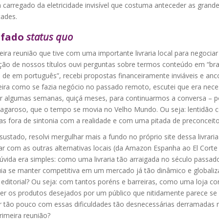
 carregado da eletricidade invisível que costuma anteceder as grand
ades.
fado
status quo
ira reunião que tive com uma importante livraria local para negociar
ição de nossos títulos ouvi perguntas sobre termos conteúdo em “bras
s de em português”, recebi propostas financeiramente inviáveis e an
ira como se fazia negócio no passado remoto, escutei que era nece
r algumas semanas, quiçá meses, para continuarmos a conversa – po
vagaroso, que o tempo se movia no Velho Mundo. Ou seja: lentidão 
as fora de sintonia com a realidade e com uma pitada de preconceito
ustado, resolvi mergulhar mais a fundo no próprio site dessa livraria
 com as outras alternativas locais (da Amazon Espanha ao El Corte I
úvida era simples: como uma livraria tão arraigada no século passad
ia se manter competitiva em um mercado já tão dinâmico e globali
editorial? Ou seja: com tantos poréns e barreiras, como uma loja co
ter os produtos desejados por um público que nitidamente parece se
r tão pouco com essas dificuldades tão desnecessárias derramadas 
rimeira reunião?