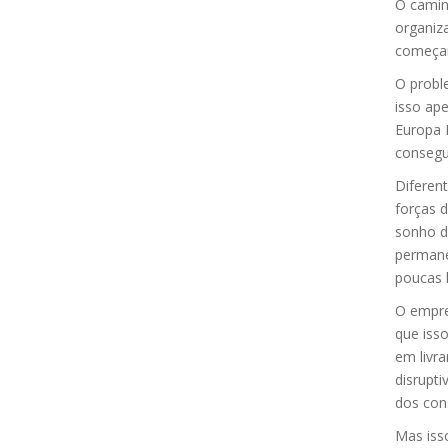
O caminh
organiza
começar
O proble
isso ape
Europa 
consegu
Diferen
forças 
sonho d
permane
poucas l
O empree
que iss
em livra
disrupt
dos con
Mas iss