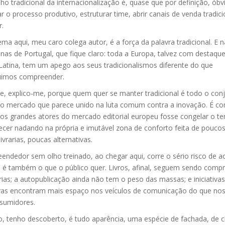
o tradicional da internacionalização é, quase que por definição, óbvi
r o processo produtivo, estruturar time, abrir canais de venda tradici
.
ma aqui, meu caro colega autor, é a força da palavra tradicional. E 
nas de Portugal, que fique claro: toda a Europa, talvez com destaque
Latina, tem um apego aos seus tradicionalismos diferente do que
imos compreender.
te, explico-me, porque quem quer se manter tradicional é todo o con
do mercado que parece unido na luta comum contra a inovação. É c
os grandes atores do mercado editorial europeu fosse congelar o t
cer nadando na própria e imutável zona de conforto feita de poucos 
ivrarias, poucas alternativas.
ndedor sem olho treinado, ao chegar aqui, corre o sério risco de ac
o é também o que o público quer. Livros, afinal, seguem sendo comp
rias; a autopublicação ainda não tem o peso das massas; e iniciativas
ivas encontram mais espaço nos veículos de comunicação do que nos
sumidores.
o, tenho descoberto, é tudo aparência, uma espécie de fachada, de c