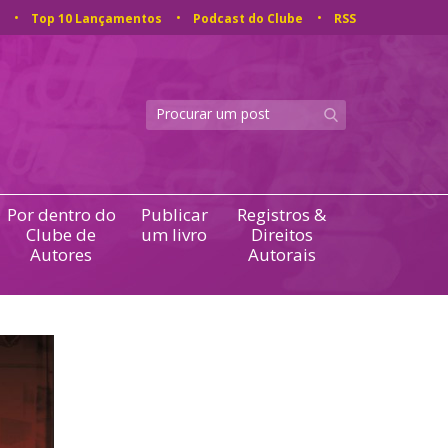
Top 10 Lançamentos
Podcast do Clube
RSS
Por dentro do
Publicar
Registros &
Clube de
um livro
Direitos
Autores
Autorais