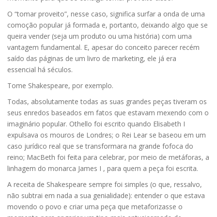
O “tomar proveito”, nesse caso, significa surfar a onda de uma
comoção popular já formada e, portanto, deixando algo que se
queira vender (seja um produto ou uma história) com uma
vantagem fundamental. E, apesar do conceito parecer recém
saído das páginas de um livro de marketing, ele já era
essencial há séculos.
Tome Shakespeare, por exemplo.
Todas, absolutamente todas as suas grandes peças tiveram os
seus enredos baseados em fatos que estavam mexendo com o
imaginário popular. Othello foi escrito quando Elisabeth I
expulsava os mouros de Londres; o Rei Lear se baseou em um
caso jurídico real que se transformara na grande fofoca do
reino; MacBeth foi feita para celebrar, por meio de metáforas, a
linhagem do monarca James I , para quem a peça foi escrita.
A receita de Shakespeare sempre foi simples (o que, ressalvo,
não subtrai em nada a sua genialidade): entender o que estava
movendo o povo e criar uma peça que metaforizasse o