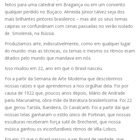
feitos para uma catedral em Bragança ou em um convento
qualquer perdido no Buçaco. Almeida Júnior talvez seja dos
mais brilhantes pintores brasileiros – mas até os seus temas
caipiras se confundiriam com cenas passadas no verão isolado
de Smolensk, na Rússia.
Produzíamos arte, indiscutivelmente, como em qualquer lugar
do mundo: mas as técnicas, os temas e mesmo os ritmos eram
ditados pelo mundo que mandava em nós.
Isso mudou em 22, ano em que o Brasil nasceu.
Foi a partir da Semana de Arte Moderna que descobrimos
nossas raízes e que aprendemos a nos orgulhar dela. Foi por
causa de 1922 que, poucos anos depois, Mário de Andrade
pariu Macunaíma, obra mãe da literatura brasileiríssima. Foi 22
que gerou Tarsila, Bandeira, Di Cavalcanti. Foi a partir daí que
nossas telas ganharam o estilo único de Portinari, que nossas
esculturas receberam força sutil de Brecheret, que nossa
música ganhou os inconfundíveis ritmos de Villa-Lobos.
Foi em 22 que o Brasil passou a ser Brasil de verdade, que