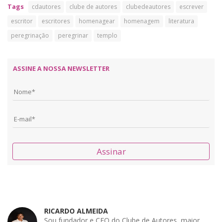
Tags
cdautores
clube de autores
clubedeautores
escrever
escritor
escritores
homenagear
homenagem
literatura
peregrinação
peregrinar
templo
ASSINE A NOSSA NEWSLETTER
Assinar
RICARDO ALMEIDA
Sou fundador e CEO do Clube de Autores, maior