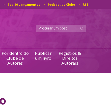
Top 10 Lançamentos
Podcast do Clube
RSS
Por dentro do
Publicar
Registros &
Clube de
um livro
Direitos
Autores
Autorais
to