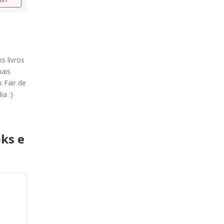
s livros
ais
 Fair de
ia :)
ks e