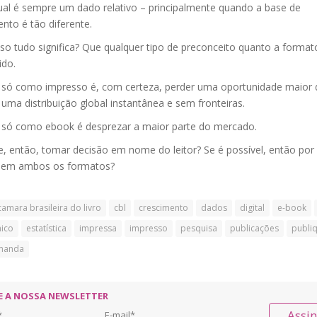
ual é sempre um dado relativo – principalmente quando a base de
nto é tão diferente.
so tudo significa? Que qualquer tipo de preconceito quanto a forma
ido.
r só como impresso é, com certeza, perder uma oportunidade maior 
uma distribuição global instantânea e sem fronteiras.
r só como ebook é desprezar a maior parte do mercado.
e, então, tomar decisão em nome do leitor? Se é possível, então por
r em ambos os formatos?
camara brasileira do livro
cbl
crescimento
dados
digital
e-book
nico
estatística
impressa
impresso
pesquisa
publicações
publi
manda
E A NOSSA NEWSLETTER
Assi