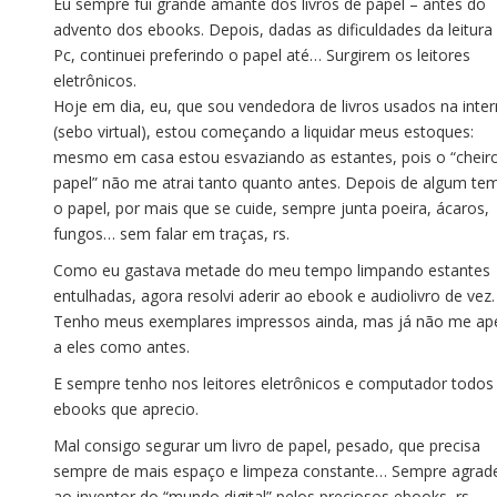
Eu sempre fui grande amante dos livros de papel – antes do
advento dos ebooks. Depois, dadas as dificuldades da leitura
Pc, continuei preferindo o papel até… Surgirem os leitores
eletrônicos.
Hoje em dia, eu, que sou vendedora de livros usados na inter
(sebo virtual), estou começando a liquidar meus estoques:
mesmo em casa estou esvaziando as estantes, pois o “cheir
papel” não me atrai tanto quanto antes. Depois de algum te
o papel, por mais que se cuide, sempre junta poeira, ácaros,
fungos… sem falar em traças, rs.
Como eu gastava metade do meu tempo limpando estantes
entulhadas, agora resolvi aderir ao ebook e audiolivro de vez.
Tenho meus exemplares impressos ainda, mas já não me ap
a eles como antes.
E sempre tenho nos leitores eletrônicos e computador todos
ebooks que aprecio.
Mal consigo segurar um livro de papel, pesado, que precisa
sempre de mais espaço e limpeza constante… Sempre agrad
ao inventor do “mundo digital” pelos preciosos ebooks, rs.