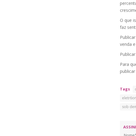
percent
crescime
O que is
faz sent
Publica
venda e 
Publica
Para qu
publica
Tags
eletr6o
sob de
ASSIN