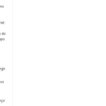
 no
net
o do
mpo
ego
 os
eço