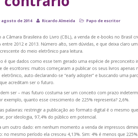
 contrário
e agosto de 2014
Ricardo Almeida
Papo de escritor
 a Câmara Brasileira do Livro (CBL), a venda de e-books no Brasil c
 entre 2012 e 2013. Número alto, sem dúvidas, e que deixa claro um
rescente do meio eletrônico para leitura.
so é que dados como esse tem gerado uma espécie de preconceito i
e de escritores: muitos começaram a publicar os seus livros apenas 
 eletrônico, auto-declarando-se “early adopter” e buscando uma parc
 que acreditam ser o futuro.
odem ser – mas futuro costuma ser um conceito com prazo indeterm
or exemplo, quanto esse crescimento de 225% representa? 2,6%.
s palavras: restringir a publicação ao formato digital é o mesmo qu
r, por ideologia, 97,4% do público em potencial.
a um outro dado: em nenhum momento a venda de impressos diminu
io: no mesmo período ela cresceu 4,13%. Sim: 4% é menos que 225%