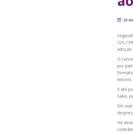
ao
20 d
Segundo
225,13%
adoção c
O curio
por part
formato
leitores
E até p
Sabe, p
Em outra
despreza
Há aind
contrár