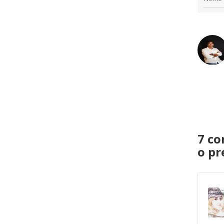
7 co
o pr