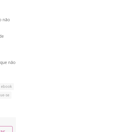
to não
de
 que não
ebook
que-se
nar