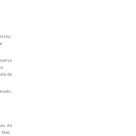
resceu
a
nverso
no
ela de
inado.
e
iu. Ao
. Mas