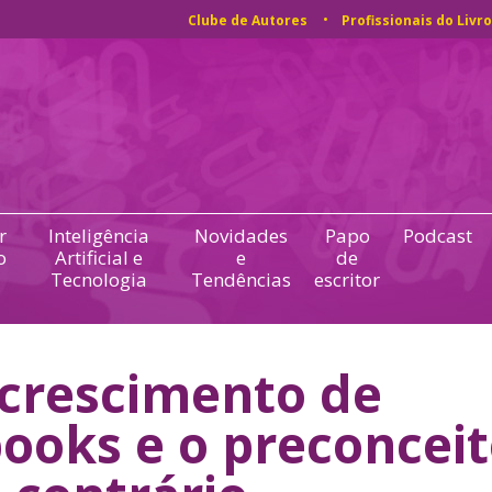
Clube de Autores
Profissionais do Livro
r
Inteligência
Novidades
Papo
Podcast
o
Artificial e
e
de
Tecnologia
Tendências
escritor
crescimento de
ooks e o preconcei