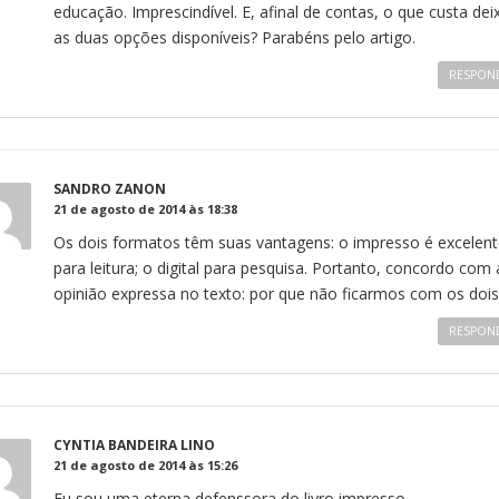
educação. Imprescindível. E, afinal de contas, o que custa dei
as duas opções disponíveis? Parabéns pelo artigo.
RESPON
SANDRO ZANON
21 de agosto de 2014 às 18:38
Os dois formatos têm suas vantagens: o impresso é excelent
para leitura; o digital para pesquisa. Portanto, concordo com 
opinião expressa no texto: por que não ficarmos com os dois
RESPON
CYNTIA BANDEIRA LINO
21 de agosto de 2014 às 15:26
Eu sou uma eterna defenssora do livro impresso.