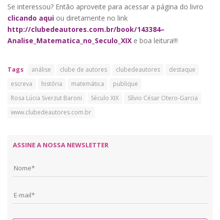
Se interessou? Então aproveite para acessar a página do livro
clicando aqui
ou diretamente no link
http://clubedeautores.com.br/book/143384–
Analise_Matematica_no_Seculo_XIX
e boa leitura!!!
Tags
análise
clube de autores
clubedeautores
destaque
escreva
história
matemática
publique
Rosa Lúcia Sverzut Baroni
Século XIX
Sílvio César Otero-Garcia
www.clubedeautores.com.br
ASSINE A NOSSA NEWSLETTER