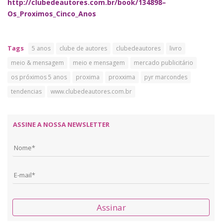
http://clubedeautores.com.br/book/134898–
Os_Proximos_Cinco_Anos
Tags
5 anos
clube de autores
clubedeautores
livro
meio & mensagem
meio e mensagem
mercado publicitário
os próximos 5 anos
proxima
proxxima
pyr marcondes
tendencias
www.clubedeautores.com.br
ASSINE A NOSSA NEWSLETTER
Assinar