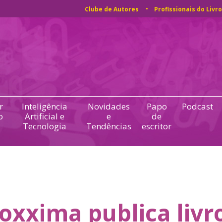
Clube de Autores
Profissionais do Livro
r
Inteligência
Novidades
Papo
Podcast
o
Artificial e
e
de
Tecnologia
Tendências
escritor
oxxima publica livr