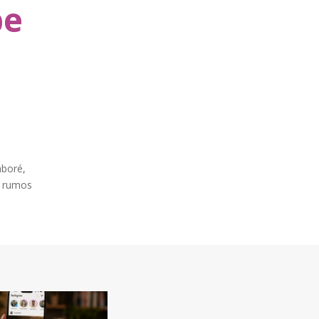
be
aboré,
e rumos