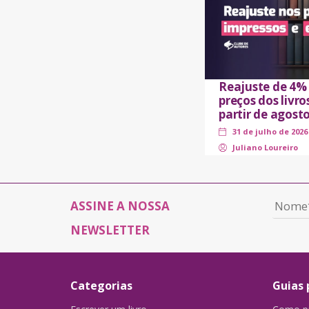
Reajuste de 4%
preços dos livro
partir de agost
31 de julho de 2026
Juliano Loureiro
ASSINE A NOSSA
NEWSLETTER
Categorias
Guias 