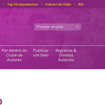
Top 10 Lançamentos
Podcast do Clube
RSS
Por dentro do
Publicar
Registros &
Clube de
um livro
Direitos
Autores
Autorais
o