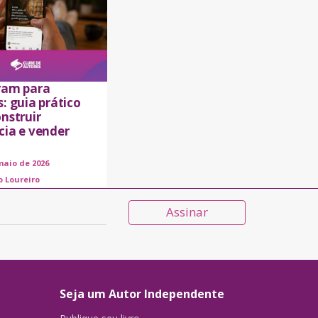
ram para
: guia prático
nstruir
cia e vender
maio de 2026
o Loureiro
Assinar
Seja um Autor Independente