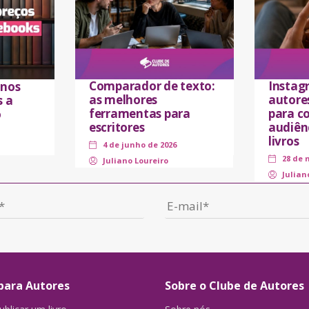
Comparador de texto:
Instag
 nos
as melhores
autores
s a
ferramentas para
para co
o
escritores
audiên
livros
4 de junho de 2026
28 de 
Juliano Loureiro
Julian
para Autores
Sobre o Clube de Autores