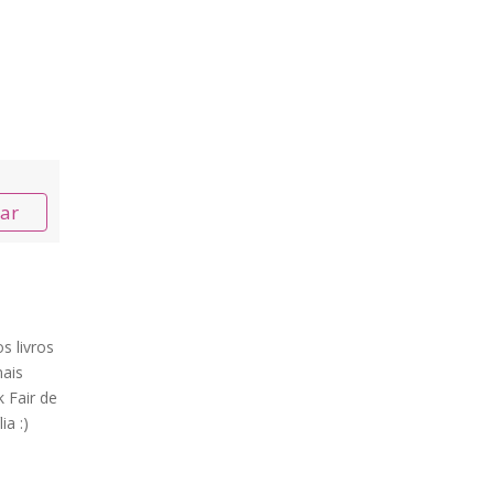
nar
s livros
ais
 Fair de
ia :)