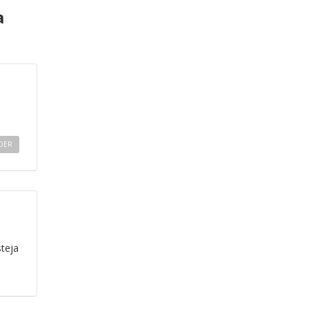
a
DER
teja