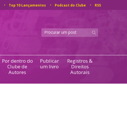
Top 10 Lançamentos
Podcast do Clube
RSS
Por dentro do
Publicar
Registros &
Clube de
um livro
Direitos
Autores
Autorais
a