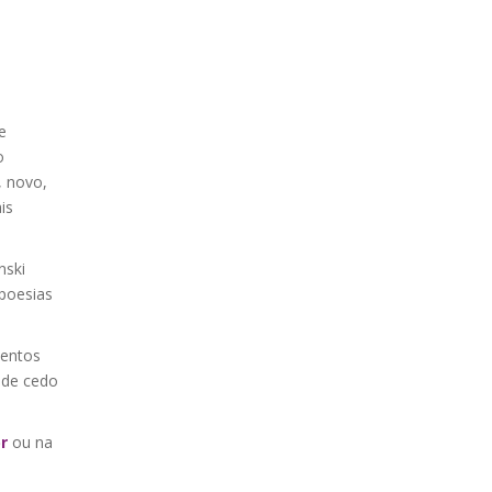
e
o
, novo,
is
nski
 poesias
mentos
sde cedo
br
ou na