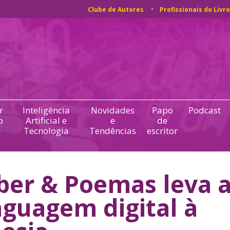
Clube de Autores
Profissionais do Livro
r
Inteligência
Novidades
Papo
Podcast
o
Artificial e
e
de
Tecnologia
Tendências
escritor
ber & Poemas leva 
nguagem digital à