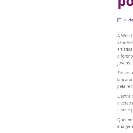
po
20 d
A Web f
vendere
artísti
diferent
jovens.
Foi por 
lançaram
pela red
Dentre 
diversos
a sede p
Quer ve
imagem 