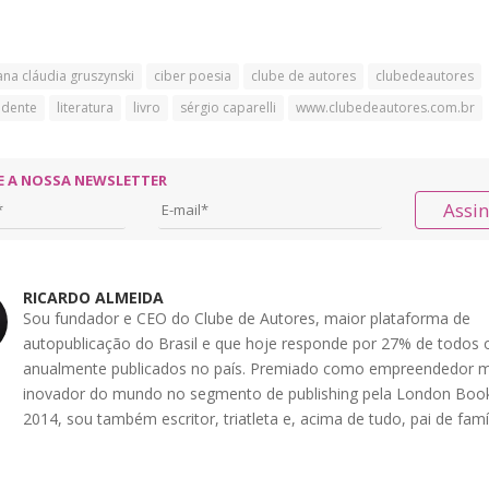
ana cláudia gruszynski
ciber poesia
clube de autores
clubedeautores
ndente
literatura
livro
sérgio caparelli
www.clubedeautores.com.br
E A NOSSA NEWSLETTER
Assi
RICARDO ALMEIDA
Sou fundador e CEO do Clube de Autores, maior plataforma de
autopublicação do Brasil e que hoje responde por 27% de todos o
anualmente publicados no país. Premiado como empreendedor m
inovador do mundo no segmento de publishing pela London Book
2014, sou também escritor, triatleta e, acima de tudo, pai de famíl