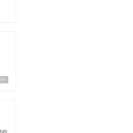
DER
tulo