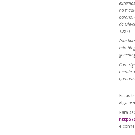
externas
na tradi
baiano, 
de Olive
1957).
Este liv
minibiog
genealó
Com rigo
membros 
qualque
Essas t
algo rea
Para sa
http:/
e conhe