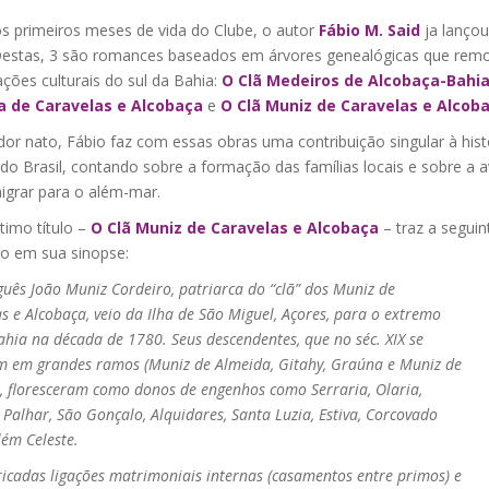
s primeiros meses de vida do Clube, o autor
Fábio M. Said
ja lançou
Destas, 3 são romances baseados em árvores genealógicas que re
ções culturais do sul da Bahia:
O Clã Medeiros de Alcobaça-Bahi
a de Caravelas e Alcobaça
e
O Clã Muniz de Caravelas e Alcob
dor nato, Fábio faz com essas obras uma contribuição singular à hist
do Brasil, contando sobre a formação das famílias locais e sobre a 
igrar para o além-mar.
timo título –
O Clã Muniz de Caravelas e Alcobaça
– traz a seguin
ão em sua sinopse:
uês João Muniz Cordeiro, patriarca do “clã” dos Muniz de
s e Alcobaça, veio da Ilha de São Miguel, Açores, para o extremo
ahia na década de 1780. Seus descendentes, que no séc. XIX se
am em grandes ramos (Muniz de Almeida, Gitahy, Graúna e Muniz de
), floresceram como donos de engenhos como Serraria, Olaria,
 Palhar, São Gonçalo, Alquidares, Santa Luzia, Estiva, Corcovado
lém Celeste.
icadas ligações matrimoniais internas (casamentos entre primos) e