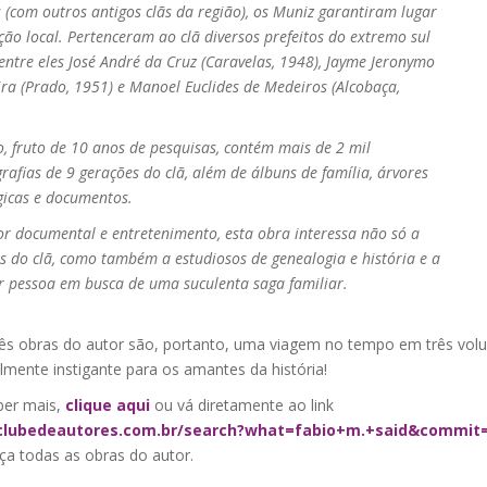
 (com outros antigos clãs da região), os Muniz garantiram lugar
ção local. Pertenceram ao clã diversos prefeitos do extremo sul
entre eles José André da Cruz (Caravelas, 1948), Jayme Jeronymo
ira (Prado, 1951) e Manoel Euclides de Medeiros (Alcobaça,
ro, fruto de 10 anos de pesquisas, contém mais de 2 mil
rafias de 9 gerações do clã, além de álbuns de família, árvores
gicas e documentos.
r documental e entretenimento, esta obra interessa não só a
do clã, como também a estudiosos de genealogia e história e a
r pessoa em busca de uma suculenta saga familiar.
rês obras do autor são, portanto, uma viagem no tempo em três vol
lmente instigante para os amantes da história!
ber mais,
clique aqui
ou vá diretamente ao link
/clubedeautores.com.br/search?what=fabio+m.+said&commit
ça todas as obras do autor.