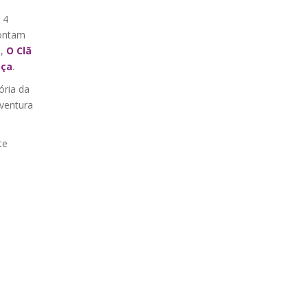
 4
montam
a
,
O Clã
aça
.
ória da
aventura
te