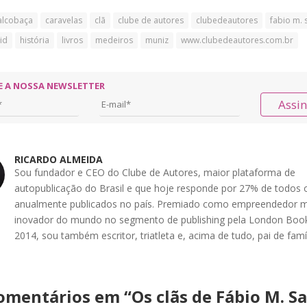
alcobaça
caravelas
clã
clube de autores
clubedeautores
fabio m. 
id
história
livros
medeiros
muniz
www.clubedeautores.com.br
E A NOSSA NEWSLETTER
Assi
RICARDO ALMEIDA
Sou fundador e CEO do Clube de Autores, maior plataforma de
autopublicação do Brasil e que hoje responde por 27% de todos o
anualmente publicados no país. Premiado como empreendedor m
inovador do mundo no segmento de publishing pela London Book
2014, sou também escritor, triatleta e, acima de tudo, pai de famíl
omentários em “
Os clãs de Fábio M. Sa