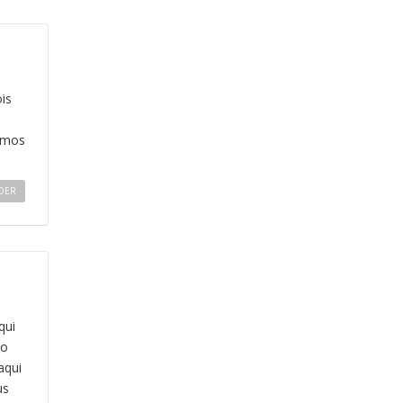
is
ramos
DER
qui
ão
aqui
us