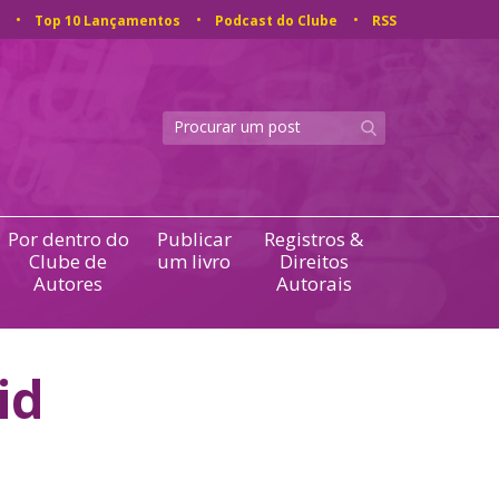
Top 10 Lançamentos
Podcast do Clube
RSS
Por dentro do
Publicar
Registros &
Clube de
um livro
Direitos
Autores
Autorais
id