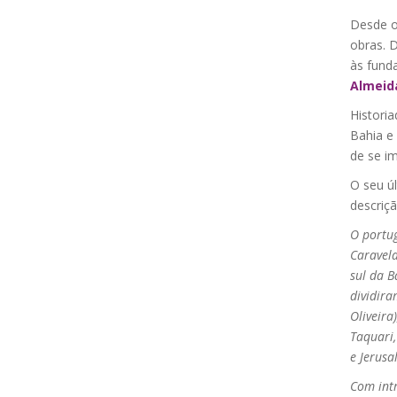
Desde o
obras. 
às funda
Almeid
Historia
Bahia e 
de se im
O seu úl
descriç
O portug
Caravela
sul da B
dividir
Oliveira
Taquari,
e Jerusa
Com intr