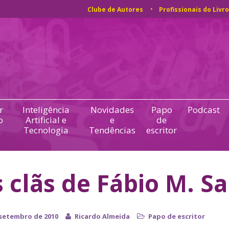
Clube de Autores
Profissionais do Livro
r
Inteligência
Novidades
Papo
Podcast
o
Artificial e
e
de
Tecnologia
Tendências
escritor
 clãs de Fábio M. Sa
 setembro de 2010
Ricardo Almeida
Papo de escritor