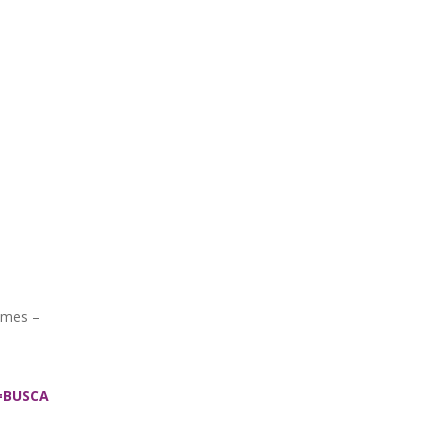
umes –
=BUSCA