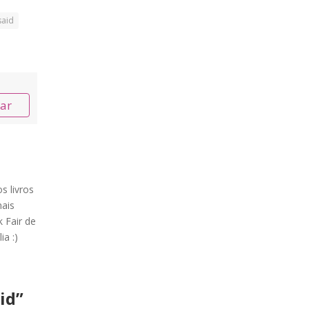
said
nar
s livros
ais
 Fair de
ia :)
id
”