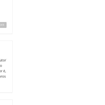
DER
autor
mo
r é,
vros